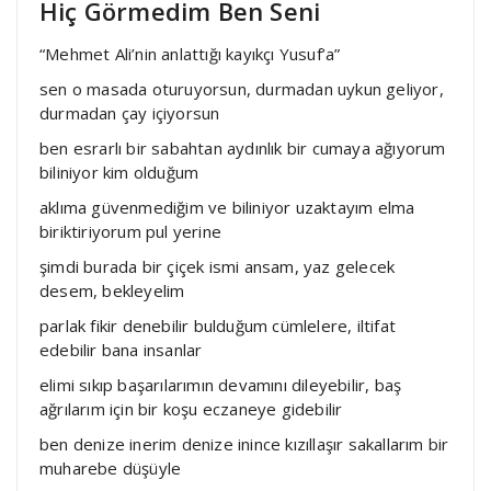
Hiç Görmedim Ben Seni
“Mehmet Ali’nin anlattığı kayıkçı Yusuf’a”
sen o masada oturuyorsun, durmadan uykun geliyor,
durmadan çay içiyorsun
ben esrarlı bir sabahtan aydınlık bir cumaya ağıyorum
biliniyor kim olduğum
aklıma güvenmediğim ve biliniyor uzaktayım elma
biriktiriyorum pul yerine
şimdi burada bir çiçek ismi ansam, yaz gelecek
desem, bekleyelim
parlak fikir denebilir bulduğum cümlelere, iltifat
edebilir bana insanlar
elimi sıkıp başarılarımın devamını dileyebilir, baş
ağrılarım için bir koşu eczaneye gidebilir
ben denize inerim denize inince kızıllaşır sakallarım bir
muharebe düşüyle