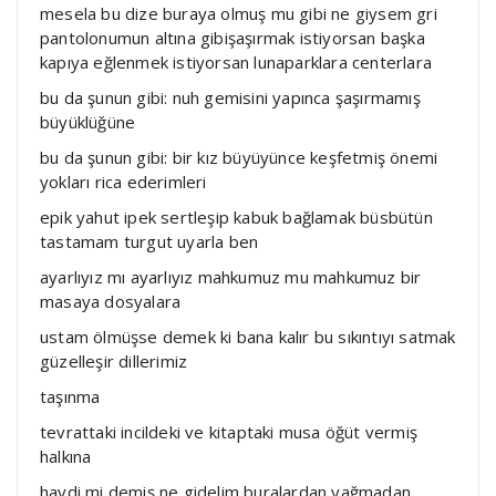
mesela bu dize buraya olmuş mu gibi ne giysem gri
pantolonumun altına gibişaşırmak istiyorsan başka
kapıya eğlenmek istiyorsan lunaparklara centerlara
bu da şunun gibi: nuh gemisini yapınca şaşırmamış
büyüklüğüne
bu da şunun gibi: bir kız büyüyünce keşfetmiş önemi
yokları rica ederimleri
epik yahut ipek sertleşip kabuk bağlamak büsbütün
tastamam turgut uyarla ben
ayarlıyız mı ayarlıyız mahkumuz mu mahkumuz bir
masaya dosyalara
ustam ölmüşse demek ki bana kalır bu sıkıntıyı satmak
güzelleşir dillerimiz
taşınma
tevrattaki incildeki ve kitaptaki musa öğüt vermiş
halkına
haydi mi demiş ne gidelim buralardan yağmadan