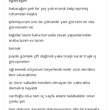
eğileceğim
bakacağım pek bir şey yok incecik kalıp eprimiş
ruhumdan başka
iplemiyorum onu da çoktandır yani görsem ne olur
görmesem ne
kağıtlar lazım bana borsada tavan yapanlarından
araba lazım ev lazım
kasnak
poplin gömlek çift düğmeli yaka tıraşlı surat trajik iş
görüşmeleri
öğrenmek istiyorum beyefendi nedir sizin derdiniz
kimi satacaktınız
az önce salladım kendimi olmayan bir salıncakta
demek ki hayaldi
zarifoğlu olsa tam üç sayfa anlatır kalabalıktır onun
çünkü şiiri
ben dokunur geçerim dokunuyormuş gibi bir kasnağa