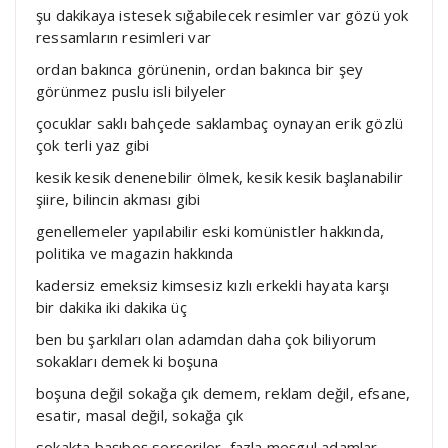
şu dakikaya istesek sığabilecek resimler var gözü yok
ressamların resimleri var
ordan bakınca görünenin, ordan bakınca bir şey
görünmez puslu isli bilyeler
çocuklar saklı bahçede saklambaç oynayan erik gözlü
çok terli yaz gibi
kesik kesik denenebilir ölmek, kesik kesik başlanabilir
şiire, bilincin akması gibi
genellemeler yapılabilir eski komünistler hakkında,
politika ve magazin hakkında
kadersiz emeksiz kimsesiz kızlı erkekli hayata karşı
bir dakika iki dakika üç
ben bu şarkıları olan adamdan daha çok biliyorum
sokakları demek ki boşuna
boşuna değil sokağa çık demem, reklam değil, efsane,
esatir, masal değil, sokağa çık
sokakta başıboş serseriler, fazla meşgul adamlar,