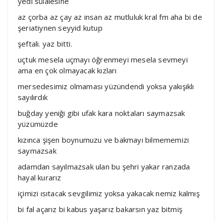
yedi sülalesine
az çorba az çay az insan az mutluluk kral fm aha bi de
şeriatiynen seyyid kutup
şeftali. yaz bitti.
uçtuk mesela uçmayı öğrenmeyi mesela sevmeyi
ama en çok olmayacak kızları
mersedesimiz olmaması yüzündendi yoksa yakışıklı
sayılırdık
buğday yeniği gibi ufak kara noktaları saymazsak
yüzümüzde
kızınca şişen boynumuzu ve bakmayı bilmememizi
saymazsak
adamdan sayılmazsak ulan bu şehri yakar ranzada
hayal kurarız
içimizi ısıtacak sevgilimiz yoksa yakacak nemiz kalmış
bi fal açarız bi kabus yaşarız bakarsın yaz bitmiş