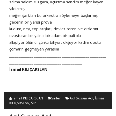
salma saldım rüzgara, uçurtma sandım meğer kayan
yıldızmış
meğer şarkıları bu orkestra söylemeye başlarmış
gecenin bir yarısı prova
küdüm, ney, top atışları, devlet töreni ve dizlerini
ovuşturan bir yalnız bir adam bir paltolu
alkışlıyor ölümü, çünkü biliyor, okşuyor kadim dostu
çomarın geçmeyen yarasını
____________________________________________________
_______________________________________
İsmail KILIÇARSLAN
İsmail KILIÇARSLAN
Şiirler
Açıl Susam Açıl
,
İsmail
KILIÇARSLAN
,
Şiir