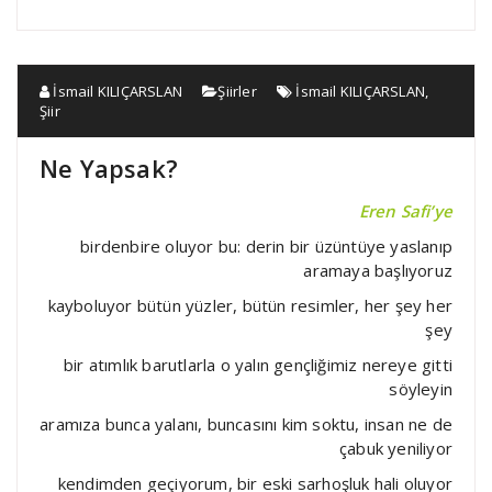
İsmail KILIÇARSLAN
Şiirler
İsmail KILIÇARSLAN
,
Şiir
Ne Yapsak?
Eren Safi’ye
birdenbire oluyor bu: derin bir üzüntüye yaslanıp
aramaya başlıyoruz
kayboluyor bütün yüzler, bütün resimler, her şey her
şey
bir atımlık barutlarla o yalın gençliğimiz nereye gitti
söyleyin
aramıza bunca yalanı, buncasını kim soktu, insan ne de
çabuk yeniliyor
kendimden geçiyorum, bir eski sarhoşluk hali oluyor