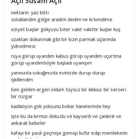
Açıl Susam Açıl
nektarin. yaz bitti
soluklandım gölge aradım dedim ne ki kendime
eziyet başlar gökyüzü biter vakit vakittir kuşlar kuş
uzaktan dokunmak gibi bir kızın parmak uçlarında
yükselmesi
rüya görüp uyandım kabus görüp uyandım uçurtma
görüp uyandımböyle başladı uyanışım
yanınızda sokağınızda evinizde durup durup
işkillendim
ben geldim ergen oldum tüysüz bir kılıksız bir serseri
bir rüzgar
kadıköyün gök yoksunu bekar hanelerinde hey
işte bu da kırmızı dokuzlu ve kayserili ve çankırılı ve
ankaralı bebeler
kafayı bir paslı geçmişe gömüp küfür edip memleketin