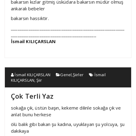
bakarsın kızlar gitmiş üsküdara bakarsın müdür olmuş
ankaralı bebeler
bakarsın hassiktir.
____________________________________________________
_______________________________________
İsmail KILIÇARSLAN
İsmail KILIÇARSLAN
Genel
,
Şiirler
İsmail
KILIÇARSLAN
,
Şiir
Çok Terli Yaz
sokağa çık, üstün başın, kekeme dilinle sokağa çık ve
anlat bunu herkese
ölü balık gibi bakan şu kadına, uyuklayan şu yolcuya, şu
dakikaya