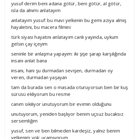
yusuf derim beni adana götür, beni götür, al götür,
ısla da alnımı anlatayım
anlatayım yusuf: bu mavi yelkenin bu gemi azıya almış
hayaletini, bu macera filmini
türk siyasi hayatını anlatayım canlı yayında, uykum
gelsin çay içeyim
seninle bir anlaşma yapayım: iki şişe şarap karşılığında
insanı anlat bana
insanı, hani şu durmadan sevişen, durmadan oy
veren, durmadan yaşayan
tam da burada sen o masada oturuyorsun ben bir kuş
sürüsü ekliyorum bu resme
canım sıkılıyor unutuyorum bir evimin olduğunu
unutuyorum, yeniden başlıyor benim uçsuz bucaksız
sersemliğim
yusuf, sen ve ben bilmeden kardeşiz, yalnız benim
yelkenim yok: uçamıyorum