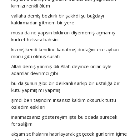
kırmızı renkli ölüm
vallaha demiş bozkırlı bir şakirdi şu buğdayı
kaldırmadan gitmem bir yere
musa da ne yapsın bıldırcın diyememiş açmamış
kudret helvası bahsini
kızmış kendi kendine kanatmış dudağını ece ayhan
moru gibi olmuş suratı
Allah demiş yanmış dili Allah deyince onlar öyle
adamlar devrimci gibi
bu da şunun gibi: bir delikanlı sarkıp bir ustalığa bir
kutu yapmış mı yapmış
şimdi ben taşındım insansız kaldım öksürük tuttu
özledim eskileri
inanmazsanız göstereyim işte bu odada sürecek
forsalığım
akşam sofralarını hatırlayarak geçecek günlerim içime