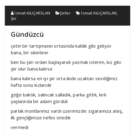
İsmail KILIÇARSLAN
Şiirler
İsmail KILIÇARSLAN
,
Şiir
Gündüzcü
çetin bir tartışmanın ortasında kaldık gibi geliyor
bana, bir sıkıntının
ben bu şiiri ordan başlayarak yazmak isterim, kız gibi
şiir olur bana kalırsa
bana kalırsa en iyi şiir orta ikide uzaktan sevdiğimiz
hafta sonu kızlarıdır
göğe baktık, salıncak salladık, parka gittik, kırk
yaşlarında bir adam gördük
parlak montlarımız vardı üzerimizde: sigaramıza ateş,
ilk gençliğimize nefes istedik
vermedi