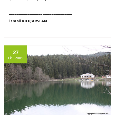
____________________________________________________
__________________________________
İsmail KILIÇARSLAN
27
Eki, 2009