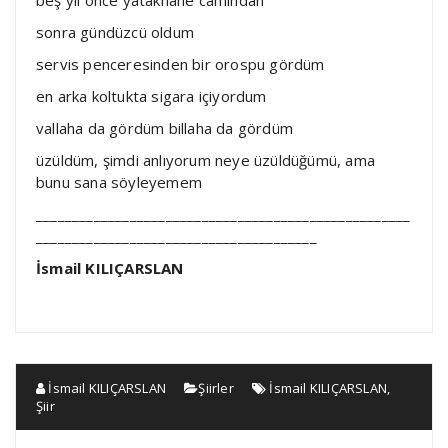
beş yıl önce yatakhane camından
sonra gündüzcü oldum
servis penceresinden bir orospu gördüm
en arka koltukta sigara içiyordum
vallaha da gördüm billaha da gördüm
üzüldüm, şimdi anlıyorum neye üzüldüğümü, ama
bunu sana söyleyemem
____________________________________________________
_______________________________________
İsmail KILIÇARSLAN
İsmail KILIÇARSLAN
Şiirler
İsmail KILIÇARSLAN
,
Şiir