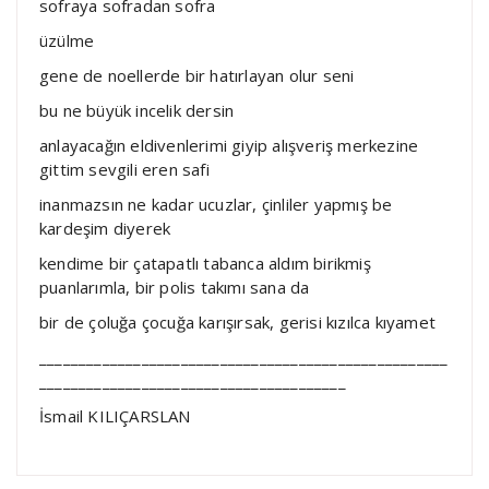
sofraya sofradan sofra
üzülme
gene de noellerde bir hatırlayan olur seni
bu ne büyük incelik dersin
anlayacağın eldivenlerimi giyip alışveriş merkezine
gittim sevgili eren safi
inanmazsın ne kadar ucuzlar, çinliler yapmış be
kardeşim diyerek
kendime bir çatapatlı tabanca aldım birikmiş
puanlarımla, bir polis takımı sana da
bir de çoluğa çocuğa karışırsak, gerisi kızılca kıyamet
____________________________________________________
_______________________________________
İsmail KILIÇARSLAN