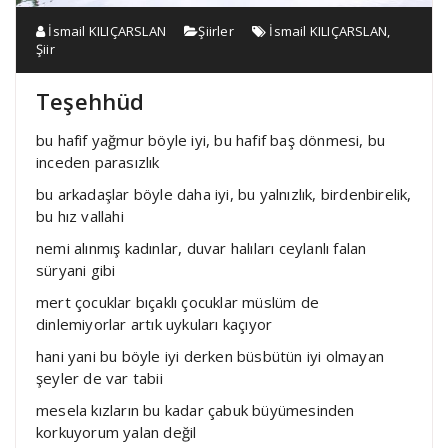
İsmail KILIÇARSLAN
Şiirler
İsmail KILIÇARSLAN
,
Şiir
Teşehhüd
bu hafif yağmur böyle iyi, bu hafif baş dönmesi, bu
inceden parasızlık
bu arkadaşlar böyle daha iyi, bu yalnızlık, birdenbirelik,
bu hız vallahi
nemi alınmış kadınlar, duvar halıları ceylanlı falan
süryani gibi
mert çocuklar bıçaklı çocuklar müslüm de
dinlemiyorlar artık uykuları kaçıyor
hani yani bu böyle iyi derken büsbütün iyi olmayan
şeyler de var tabii
mesela kızların bu kadar çabuk büyümesinden
korkuyorum yalan değil