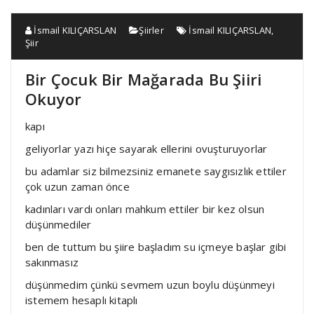
İsmail KILIÇARSLAN
Şiirler
İsmail KILIÇARSLAN
,
Şiir
Bir Çocuk Bir Mağarada Bu Şiiri
Okuyor
kapı
geliyorlar yazı hiçe sayarak ellerini ovuşturuyorlar
bu adamlar siz bilmezsiniz emanete saygısızlık ettiler
çok uzun zaman önce
kadınları vardı onları mahkum ettiler bir kez olsun
düşünmediler
ben de tuttum bu şiire başladım su içmeye başlar gibi
sakınmasız
düşünmedim çünkü sevmem uzun boylu düşünmeyi
istemem hesaplı kitaplı