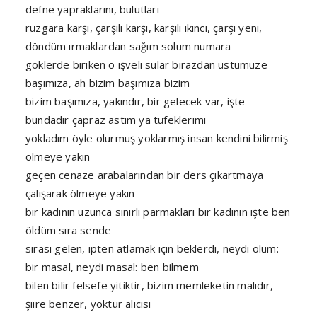
defne yapraklarını, bulutları
rüzgara karşı, çarşılı karşı, karşılı ikinci, çarşı yeni,
döndüm ırmaklardan sağım solum numara
göklerde biriken o işveli sular birazdan üstümüze
başımıza, ah bizim başımıza bizim
bizim başımıza, yakındır, bir gelecek var, işte
bundadır çapraz astım ya tüfeklerimi
yokladım öyle olurmuş yoklarmış insan kendini bilirmiş
ölmeye yakın
geçen cenaze arabalarından bir ders çıkartmaya
çalışarak ölmeye yakın
bir kadının uzunca sinirli parmakları bir kadının işte ben
öldüm sıra sende
sırası gelen, ipten atlamak için beklerdi, neydi ölüm:
bir masal, neydi masal: ben bilmem
bilen bilir felsefe yitiktir, bizim memleketin malıdır,
şiire benzer, yoktur alıcısı