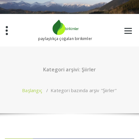
İçeriğe
geç
paylaştıkça çoğalan birikimler
Kategori arşivi: Şiirler
Başlangıç
/
Kategori bazında arşiv "Şiirler"