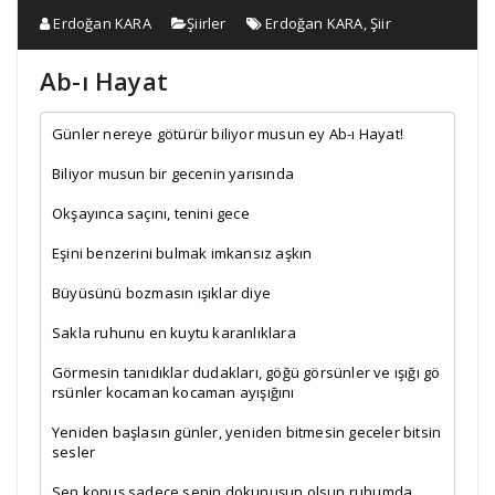
Erdoğan KARA
Şiirler
Erdoğan KARA
,
Şiir
Ab-ı Hayat
Günler nereye götürür biliyor musun ey Ab-ı Hayat!
Biliyor musun bir gecenin yarısında
Okşayınca saçını, tenini gece
Eşini benzerini bulmak imkansız aşkın
Büyüsünü bozmasın ışıklar diye
Sakla ruhunu en kuytu karanlıklara
Görmesin tanıdıklar dudakları, göğü görsünler ve ışığı gö
rsünler kocaman kocaman ayışığını
Yeniden başlasın günler, yeniden bitmesin geceler bitsin 
sesler
Sen konuş sadece senin dokunuşun olsun ruhumda 