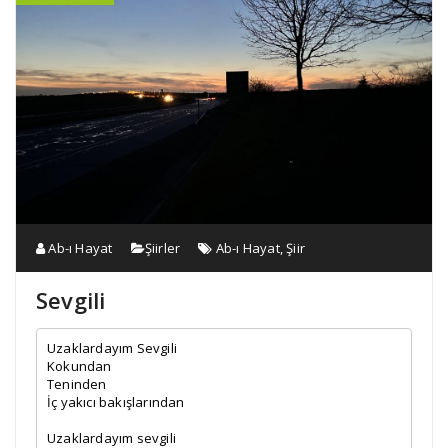
Ab-ı Hayat
Şiirler
Ab-ı Hayat
,
Şiir
Sevgili
Uzaklardayım Sevgili

Kokundan

Teninden

İç yakıcı bakışlarından

Uzaklardayım sevgili
