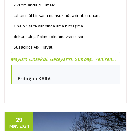
kıvılcımlar da gülümser
tahammül bir sana mahsus hüdayinabit ruhuma
Yine bir gece yarısında ama birbaşıma
dokundukça Balım dokunmazsa susar
Susadıkça Ab-ı Hayat.
Mayısın Onsekizi, Geceyarısı, Günbaşı, Yenisen…
Erdoğan KARA
29
Mar, 2024