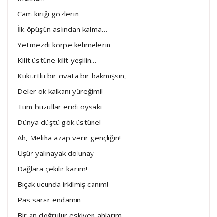
Cam kırığı gözlerin
İlk öpüşün aslından kalma…
Yetmezdi körpe kelimelerin.
Kilit üstüne kilit yeşilin…
Kükürtlü bir cıvata bir bakmışsın,
Deler ok kalkanı yüreğimi!
Tüm buzullar eridi oysaki…
Dünya düştü gök üstüne!
Ah, Meliha azap verir gençliğin!
Üşür yalınayak dolunay
Dağlara çekilir kanım!
Bıçak ucunda irkilmiş canım!
Pas sarar endamın
Bir an doğrulur eskiyen ahlarım.