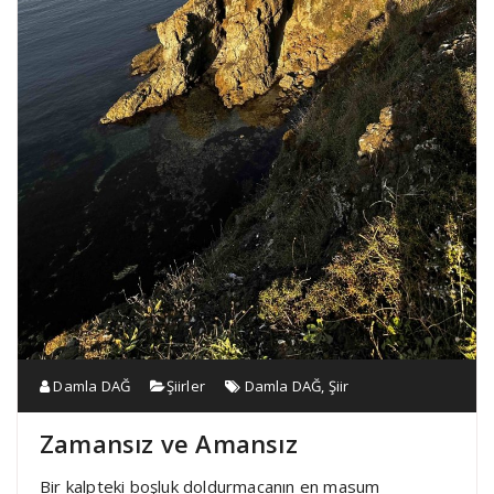
Damla DAĞ
Şiirler
Damla DAĞ
,
Şiir
Zamansız ve Amansız
Bir kalpteki boşluk doldurmacanın en masum