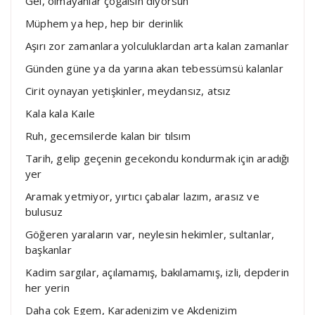
Gel, olmayanlar çoğalsın diyorsun
Müphem ya hep, hep bir derinlik
Aşırı zor zamanlara yolculuklardan arta kalan zamanlar
Günden güne ya da yarına akan tebessümsü kalanlar
Cirit oynayan yetişkinler, meydansız, atsız
Kala kala Kaıle
Ruh, gecemsilerde kalan bir tılsım
Tarih, gelip geçenin gecekondu kondurmak için aradığı
yer
Aramak yetmiyor, yırtıcı çabalar lazım, arasız ve
bulusuz
Göğeren yaraların var, neylesin hekimler, sultanlar,
başkanlar
Kadim sargılar, açılamamış, bakılamamış, izli, depderin
her yerin
Daha çok Egem, Karadenizim ve Akdenizim