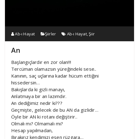
Ab-ı Hayat
Şiirler
Ab-ı Hayat
,
Şiir
An
Başlangıçlardır en zor olan!!!
Tercüman olamazsın yüreğindeki sese..
Kanının, saç uçlarına kadar hücum ettiğini
hissedersin…
Bakışlarda ki gizli manayı,
Anlatmaya bir an lazımdır.
An dediğimiz nedir ki???
Geçmişte, gelecek de bu AN da gizlidir…
Öyle bir AN ki rotanı değiştirir..
Olmalı mı? Olmamalı mı?
Hesap yapılmadan,
Bırakırız kendimizi esen rüzgara…