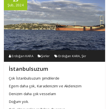
Şub, 2024
Erdoğan KARA
Şiirler
Erdoğan KARA
,
Şiir
İstanbulsuzum
Çok İstanbulsuzum şimdilerde
Egem daha çok, Karadenizim ve Akdenizim
Denizim daha çok vesselam
Doğum yok.