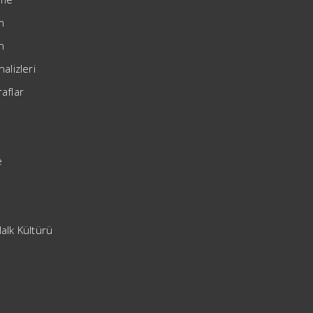
im
h
nalizleri
aflar
e
alk Kültürü