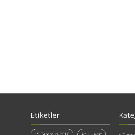
Etiketler
Kate
15 Temmuz 2016
Ab-ı Hayat
Dene