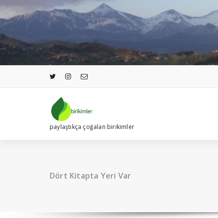
İçeriğe
geç
paylaştıkça çoğalan birikimler
Dört Kitapta Yeri Var