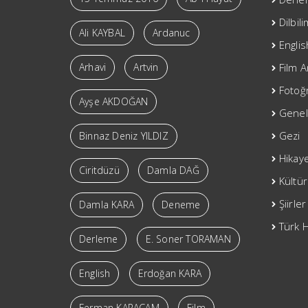
Dilbil
Ali KAYBAL
Ardanuc
Englis
Arhavi
Artvin
Film A
Fotoğr
Ayşe AKDOĞAN
Genel
Gezi
Binnaz Deniz YILDIZ
Hikay
Ciritdüzü
Damla DAĞ
Kültür
Şiirler
Damla KARA
Deneme
Türk H
Derleme
E. Soner TORAMAN
English
Erdoğan KARA
Ferman KARAÇAM
Film