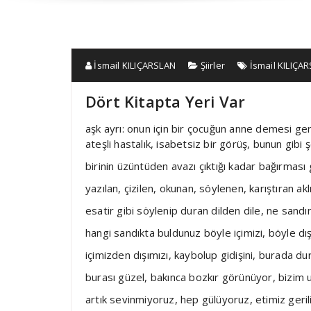
İsmail KILIÇARSLAN
Şiirler
İsmail KILIÇA
Dört Kitapta Yeri Var
aşk ayrı: onun için bir çocuğun anne demesi ger
ateşli hastalık, isabetsiz bir görüş, bunun gibi 
birinin üzüntüden avazı çıktığı kadar bağırması 
yazılan, çizilen, okunan, söylenen, karıştıran akl
esatir gibi söylenip duran dilden dile, ne sandı
hangi sandıkta buldunuz böyle içimizi, böyle dış
içimizden dışımızı, kaybolup gidişini, burada du
burası güzel, bakınca bozkır görünüyor, bizim 
artık sevinmiyoruz, hep gülüyoruz, etimiz geril