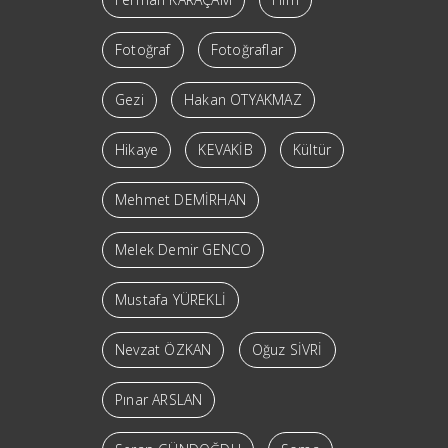
Fotoğraf
Fotoğraflar
Gezi
Hakan OTYAKMAZ
Hikaye
KEVAKİB
Kültür
Mehmet DEMİRHAN
Melek Demir GENCO
Mustafa YÜREKLİ
Nevzat ÖZKAN
Oğuz SİVRİ
Pınar ARSLAN