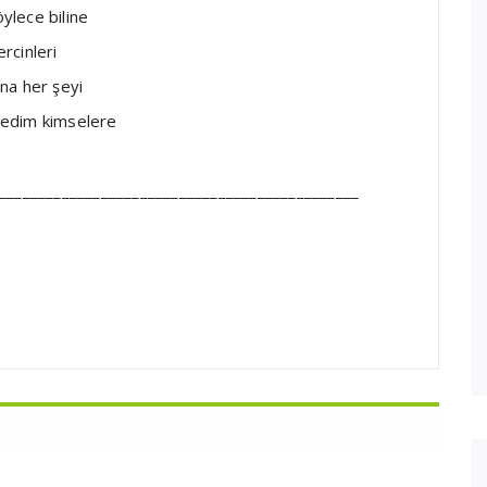
ylece biline
rcinleri
na her şeyi
medim kimselere
______________________________________________