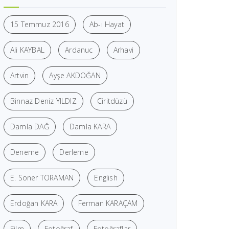
15 Temmuz 2016
Ab-ı Hayat
Ali KAYBAL
Ardanuc
Arhavi
Artvin
Ayşe AKDOĞAN
Binnaz Deniz YILDIZ
Ciritdüzü
Damla DAĞ
Damla KARA
Deneme
Derleme
E. Soner TORAMAN
English
Erdoğan KARA
Ferman KARAÇAM
Film
Fotoğraf
Fotoğraflar