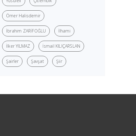
Yusufeli
Çitlembik
Ömer Halisdemir
İbrahim ZARİFOĞLU
İlhami
İlker YILMAZ
İsmail KILIÇARSLAN
Şairler
Şavşat
Şiir