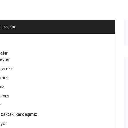
RSLAN
,
Şiir
ekir
şeyler
gerekir
ımızı
nız
ımızı
r
uzaktaki kardeşimiz
iyor