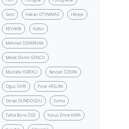
Gezi
Hakan OTYAKMAZ
Hikaye
KEVAKİB
Kültür
Mehmet DEMİRHAN
Melek Demir GENCO
Mustafa YÜREKLİ
Nevzat ÖZKAN
Oğuz SİVRİ
Pınar ARSLAN
Serap GÜNDOĞDU
Soma
Talha Bora ÖGE
Yunus Emre KARA