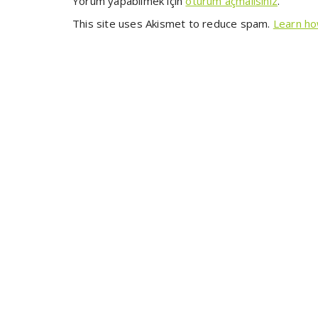
Yorum yapabilmek için
oturum açmalısınız
.
This site uses Akismet to reduce spam.
Learn ho