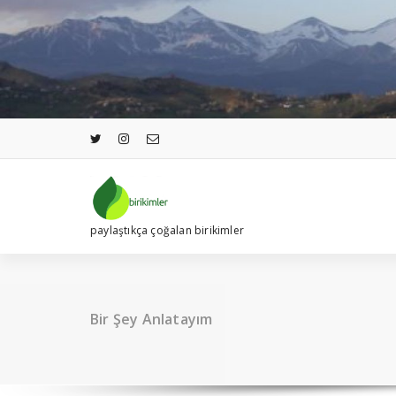
İçeriğe
geç
paylaştıkça çoğalan birikimler
Bir Şey Anlatayım