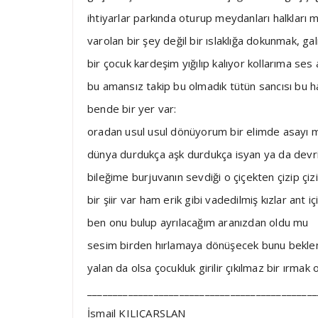
ihtiyarlar parkında oturup meydanları halkları m
varolan bir şey değil bir ıslaklığa dokunmak, 
bir çocuk kardeşim yığılıp kalıyor kollarıma se
bu amansız takip bu olmadık tütün sancısı bu ha
bende bir yer var:
oradan usul usul dönüyorum bir elimde asayı 
dünya durdukça aşk durdukça isyan ya da dev
bileğime burjuvanın sevdiği o çiçekten çizip çi
bir şiir var ham erik gibi vadedilmiş kızlar ant içil
ben onu bulup ayrılacağım aranızdan oldu mu
sesim birden hırlamaya dönüşecek bunu bekl
yalan da olsa çocukluk girilir çıkılmaz bir ırma
_____________________________________________
İsmail KILIÇARSLAN