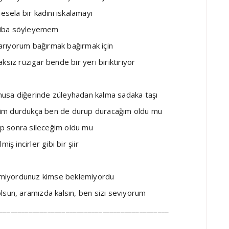
esela bir kadını ıskalamayı
galiba söyleyemem
s arıyorum bağırmak bağırmak için
ksız rüzigar bende bir yeri biriktiriyor
musa diğerinde züleyhadan kalma sadaka taşı
rim durdukça ben de durup duracağım oldu mu
zip sonra sileceğim oldu mu
miş incirler gibi bir şiir
emiyordunuz kimse beklemiyordu
k olsun, aramızda kalsın, ben sizi seviyorum
______________________________________________