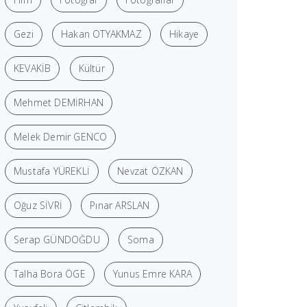
Gezi
Hakan OTYAKMAZ
Hikaye
KEVAKİB
Kültür
Mehmet DEMİRHAN
Melek Demir GENCO
Mustafa YÜREKLİ
Nevzat ÖZKAN
Oğuz SİVRİ
Pınar ARSLAN
Serap GÜNDOĞDU
Soma
Talha Bora ÖGE
Yunus Emre KARA