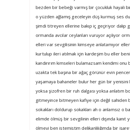
bezden bir bebeği varmış bir çocukluk hayali b
o yüzden ağlamış geceleyin düş kurmuş ses d
şimdi titreyen ellerine bakıp iç geçiriyor dalıp
ormanda avcılar ceylanları vuruyor açılıyor orm
elleri var sevgilisinin kimseye anlatamıyor eller
kurtulup ileri atılmak için kardeşim bu eller 
kandırırım kimseleri bulamazsam kendimi onu 
uzakta tek başına bir ağaç görünür evin pencer
yaşamaya bahaneler bulur her gün bir yenisini 
yoksa şizofren bir ruh dalgası yoksa anlatım bo
gitmeyince bitmeyen kafiye için değil sahide
sokakları doldurup sokakları ah o anlamsız o ba
elimde ölmüş bir sevgilinin elleri dışında kanı
ölmeyi ben istemiştim delikanlılığımda bir işaret