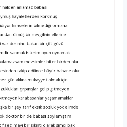
ir halden anlamaz babası
uymuş hayaletlerden korkmuş
 gidiyor kimselerin bilmediği ormana
andan ölmüş bir sevgilinin ellerine
i var derinine bakan bir çift gözü
benimdir sanmak isterim oyun oynamak
bulamazsam mevsimler biter birden olur
esinden takip edilince büyür bahane olur
her gün aklına mukayyet olmak için
zuklukları çırpınışlar gelip gitmeyen
n bitmeyen karabasanlar yaşamamaklar
şka bir şey tarif eksik sözlük yok elimde
t yok doktor bir de babası söylemiştim
 fişeği mavi bir sıkıntı olarak şimdi bak