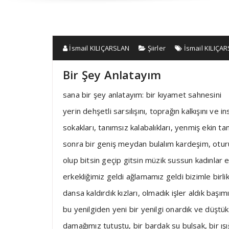
İsmail KILIÇARSLAN
Şiirler
İsmail KILIÇA
Bir Şey Anlatayım
sana bir şey anlatayım: bir kıyamet sahnesini
yerin dehşetli sarsılışını, toprağın kalkışını ve 
sokakları, tanımsız kalabalıkları, yenmiş ekin ta
sonra bir geniş meydan bulalım kardeşim, oturu
olup bitsin geçip gitsin müzik sussun kadınlar e
erkekliğimiz geldi ağlamamız geldi bizimle birl
dansa kaldırdık kızları, olmadık işler aldık başım
bu yenilgiden yeni bir yenilgi onardık ve düştük
damağımız tutuştu, bir bardak su bulsak, bir ışığ