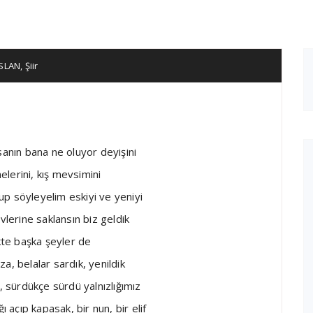
RSLAN
,
Şiir
insanın bana ne oluyor deyişini
nelerini, kış mevsimini
p söyleyelim eskiyi ve yeniyi
vlerine saklansın biz geldik
ikte başka şeyler de
ıza, belalar sardık, yenildik
, sürdükçe sürdü yalnızlığımız
ı açıp kapasak, bir nun, bir elif