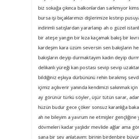
biz sokağa çıkınca balkonlardan sarkmıyor kims
bursa işi bıçaklarımızı dişlerimize kıstırıp pus
indirimli satışlardan yararlanıp ah o güzel ist
bir ateşe yangın bir kıza kaçamak bakış bir kı
kardeşim kara üzüm seversin sen bakışların her
bakışların deyip durmaktayım kadın deyip durm
delikanlı yüreği kan postası sevip sevip uzaktan 
bildiğiniz eşkıya dürbününü rehin bırakmış sevd
içimiz açılıverir yanında kendimizi sakınmak iç
ay görünür türkü söyler, üşür tütün sarar, ada
hüzün budur gece çöker sonsuz karanlığa bakar
ah ne bileyim a yavrum ne etmişler gençliğine
dövmeleri kadar yaşlıdır mevlide ağlar ama gö
sana bir şey anlatayım: birinin birdenbire büyü