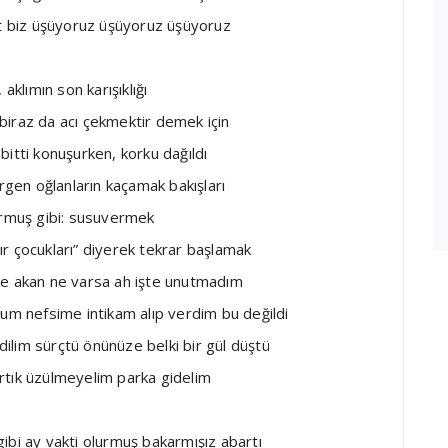
ut biz üşüyoruz üşüyoruz üşüyoruz
aklımın son karışıklığı
biraz da acı çekmektir demek için
itti konuşurken, korku dağıldı
ergen oğlanların kaçamak bakışları
ormuş gibi: susuvermek
r çocukları” diyerek tekrar başlamak
mize akan ne varsa ah işte unutmadım
dum nefsime intikam alıp verdim bu değildi
ilim sürçtü önünüze belki bir gül düştü
rtık üzülmeyelim parka gidelim
ibi ay vakti olurmuş bakarmışız abartı