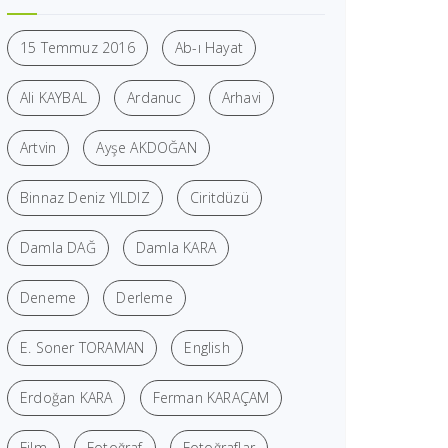
15 Temmuz 2016
Ab-ı Hayat
Ali KAYBAL
Ardanuc
Arhavi
Artvin
Ayşe AKDOĞAN
Binnaz Deniz YILDIZ
Ciritdüzü
Damla DAĞ
Damla KARA
Deneme
Derleme
E. Soner TORAMAN
English
Erdoğan KARA
Ferman KARAÇAM
Film
Fotoğraf
Fotoğraflar