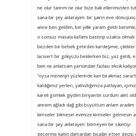
ne olur tanrım ne olur bize bak ellerimizden t
sana bir şey anlatayım: bir şairin eve dönüşünü
anne ben geldim, bin yıllık yaram geldi benimle, 
o sonsuz masala kafamı bastırıp uzakta olmak 
bezden bir bebek getirdim kardeşime, çilekler b
lacivert bir gökyüzü beklerken biz, yaz geldi, 
ben ne anlatsam yarısından fazlası eksik kalıy
“oysa menenjit yüzlerinde kan bırakmaz sarartı
kaldığımız yerleri, yalnızlığımıza patlayan, içi
kareli gömlek giydim biriyantin sürdüm alet ol
annem ağladı dağ gibi büyüttüm anlam aradım d
kimseler bilmesin evimize kimseler gelmesin a
sana bir şey anlatayım: bitmeyen bir sıkıntıyı
geçermiş kanın damardan bıçağın etten geçişi g