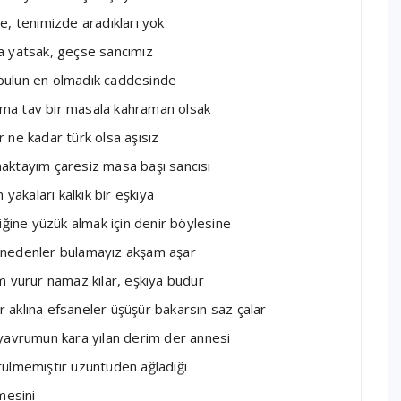
e, tenimizde aradıkları yok
uya yatsak, geçse sancımız
anbulun en olmadık caddesinde
vrıma tav bir masala kahraman olsak
 ne kadar türk olsa aşısız
aktayım çaresiz masa başı sancısı
yakaları kalkık bir eşkıya
iğine yüzük almak için denir böylesine
in nedenler bulamayız akşam aşar
m vurur namaz kılar, eşkıya budur
 aklına efsaneler üşüşür bakarsın saz çalar
 yavrumun kara yılan derim der annesi
rülmemiştir üzüntüden ağladığı
mesini