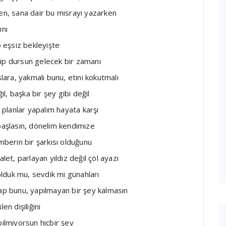
ken, sana dair bu mısrayı yazarken
ını
 eşsiz bekleyişte
dip dursun gelecek bir zamanı
ara, yakmalı bunu, etini kokutmalı
il, başka bir şey gibi değil
planlar yapalım hayata karşı
 başlasın, dönelim kendimize
mberin bir şarkısı olduğunu
let, parlayan yıldız değil çöl ayazı
lduk mu, sevdik mi günahları
yap bunu, yapılmayan bir şey kalmasın
en dişiliğini
bilmiyorsun hiçbir şey