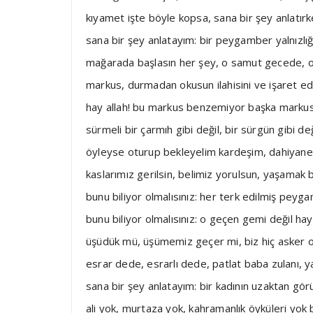
kıyamet işte böyle kopsa, sana bir şey anlatır
sana bir şey anlatayım: bir peygamber yalnızlığ
mağarada başlasın her şey, o samut gecede, o
markus, durmadan okusun ilahisini ve işaret e
hay allah! bu markus benzemiyor başka markusl
sürmeli bir çarmıh gibi değil, bir sürgün gibi değ
öyleyse oturup bekleyelim kardeşim, dahiyane 
kaslarımız gerilsin, belimiz yorulsun, yaşamak
bunu biliyor olmalısınız: her terk edilmiş peyga
bunu biliyor olmalısınız: o geçen gemi değil haya
üşüdük mü, üşümemiz geçer mi, biz hiç asker o
esrar dede, esrarlı dede, patlat baba zulanı, 
sana bir şey anlatayım: bir kadının uzaktan görül
ali yok, murtaza yok, kahramanlık öyküleri yok 