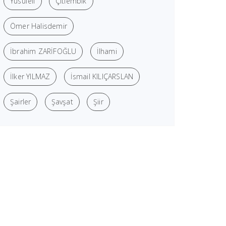
Yusufeli
Çitlembik
Ömer Halisdemir
İbrahim ZARİFOĞLU
İlhami
İlker YILMAZ
İsmail KILIÇARSLAN
Şairler
Şavşat
Şiir