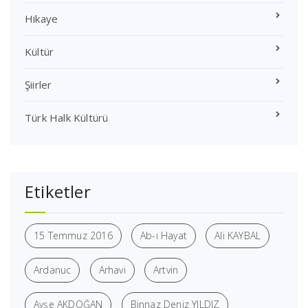
Hikaye
Kültür
Şiirler
Türk Halk Kültürü
Etiketler
15 Temmuz 2016
Ab-ı Hayat
Ali KAYBAL
Ardanuc
Arhavi
Artvin
Ayşe AKDOĞAN
Binnaz Deniz YILDIZ