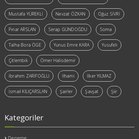
Mustafa YÜREKLİ
Nevzat ÖZKAN
Oğuz SİVRİ
Pınar ARSLAN
Serap GÜNDOĞDU
Soma
Talha Bora ÖGE
Yunus Emre KARA
Yusufeli
Çitlembik
Ömer Halisdemir
İbrahim ZARİFOĞLU
İlhami
İlker YILMAZ
İsmail KILIÇARSLAN
Şairler
Şavşat
Şiir
Kategoriler
Deneme