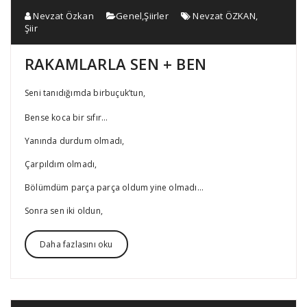
Nevzat Özkan
Genel
,
Şiirler
Nevzat ÖZKAN
,
Şiir
RAKAMLARLA SEN + BEN
Seni tanıdığımda birbuçuk’tun,
Bense koca bir sıfır…
Yanında durdum olmadı,
Çarpıldım olmadı,
Bölümdüm parça parça oldum yine olmadı…
Sonra sen iki oldun,
Daha fazlasını oku