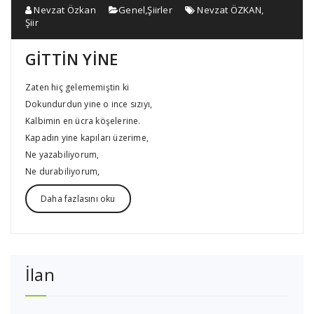
Nevzat Özkan
Genel
,
Şiirler
Nevzat ÖZKAN
,
Şiir
GİTTİN YİNE
Zaten hiç gelememiştin ki
Dokundurdun yine o ince sızıyı,
Kalbimin en ücra köşelerine.
Kapadın yine kapıları üzerime,
Ne yazabiliyorum,
Ne durabiliyorum,
Daha fazlasını oku
İlan