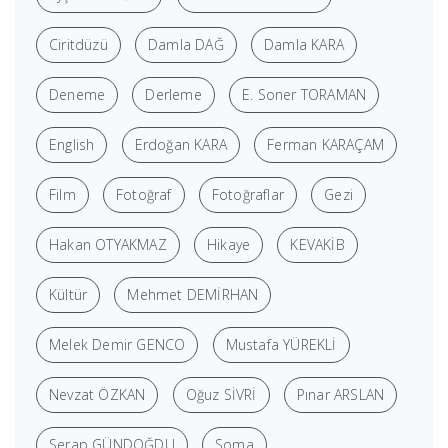
Ciritdüzü
Damla DAĞ
Damla KARA
Deneme
Derleme
E. Soner TORAMAN
English
Erdoğan KARA
Ferman KARAÇAM
Film
Fotoğraf
Fotoğraflar
Gezi
Hakan OTYAKMAZ
Hikaye
KEVAKİB
Kültür
Mehmet DEMİRHAN
Melek Demir GENCO
Mustafa YÜREKLİ
Nevzat ÖZKAN
Oğuz SİVRİ
Pınar ARSLAN
Serap GÜNDOĞDU
Soma