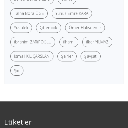
Talha Bora ÖGE
Yunus Emre KARA
Yusufeli
Çitlembik
Ömer Halisdemir
İbrahim ZARİFOĞLU
İlhami
İlker YILMAZ
İsmail KILIÇARSLAN
Şairler
Şavşat
Şiir
Etiketler