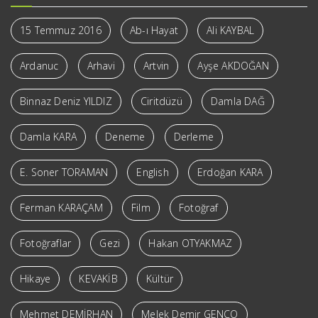
15 Temmuz 2016
Ab-ı Hayat
Ali KAYBAL
Ardanuc
Arhavi
Artvin
Ayşe AKDOĞAN
Binnaz Deniz YILDIZ
Ciritdüzü
Damla DAĞ
Damla KARA
Deneme
Derleme
E. Soner TORAMAN
English
Erdoğan KARA
Ferman KARAÇAM
Film
Fotoğraf
Fotoğraflar
Gezi
Hakan OTYAKMAZ
Hikaye
KEVAKİB
Kültür
Mehmet DEMİRHAN
Melek Demir GENCO