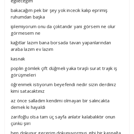
eğileceğim
bakacağım pek bir şey yok incecik kalıp eprimiş
ruhumdan başka
iplemiyorum onu da çoktandır yani görsem ne olur
görmesem ne
kağıtlar lazım bana borsada tavan yapanlarından
araba lazım ev lazım
kasnak
poplin gömlek çift düğmeli yaka tıraşlı surat trajik iş
görüşmeleri
öğrenmek istiyorum beyefendi nedir sizin derdiniz
kimi satacaktınız
az önce salladım kendimi olmayan bir salıncakta
demek ki hayaldi
zarifoğlu olsa tam üç sayfa anlatır kalabalıktır onun
çünkü şiiri
ben dokunur geçerim dokunuyormuş gibi bir kasnağa