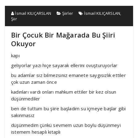
İsmail KILIÇARSLAN
Şiirler
İsmail KILIÇARSLAN
,
Şiir
Bir Çocuk Bir Mağarada Bu Şiiri
Okuyor
kapı
geliyorlar yazı hiçe sayarak ellerini ovuşturuyorlar
bu adamlar siz bilmezsiniz emanete saygısızlık ettiler
çok uzun zaman önce
kadınları vardı onları mahkum ettiler bir kez olsun
düşünmediler
ben de tuttum bu şiire başladım su içmeye başlar gibi
sakınmasız
düşünmedim çünkü sevmem uzun boylu düşünmeyi
istemem hesaplı kitaplı