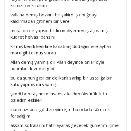
kırmızı renkli ölüm
vallaha demiş bozkırlı bir şakirdi şu buğdayı
kaldırmadan gitmem bir yere
musa da ne yapsın bıldırcın diyememiş açmamış
kudret helvası bahsini
kızmış kendi kendine kanatmış dudağını ece ayhan
moru gibi olmuş suratı
Allah demiş yanmış dili Allah deyince onlar öyle
adamlar devrimci gibi
bu da şunun gibi: bir delikanlı sarkıp bir ustalığa bir
kutu yapmış mı yapmış
şimdi ben taşındım insansız kaldım öksürük tuttu
özledim eskileri
inanmazsanız göstereyim işte bu odada sürecek
forsalığım
akşam sofralarını hatırlayarak geçecek günlerim içime