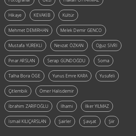
Hikaye
KEVAKİB
Kültür
Mehmet DEMİRHAN
Melek Demir GENCO
Mustafa YÜREKLİ
Nevzat ÖZKAN
Oğuz SİVRİ
Pınar ARSLAN
Serap GÜNDOĞDU
Soma
Talha Bora ÖGE
Yunus Emre KARA
Yusufeli
Çitlembik
Ömer Halisdemir
İbrahim ZARİFOĞLU
İlhami
İlker YILMAZ
İsmail KILIÇARSLAN
Şairler
Şavşat
Şiir