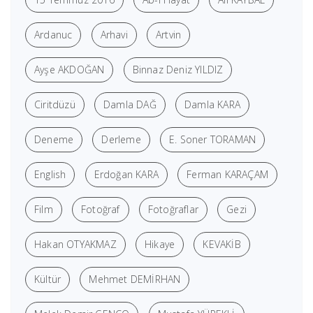
Ardanuc
Arhavi
Artvin
Ayşe AKDOĞAN
Binnaz Deniz YILDIZ
Ciritdüzü
Damla DAĞ
Damla KARA
Deneme
Derleme
E. Soner TORAMAN
English
Erdoğan KARA
Ferman KARAÇAM
Film
Fotoğraf
Fotoğraflar
Gezi
Hakan OTYAKMAZ
Hikaye
KEVAKİB
Kültür
Mehmet DEMİRHAN