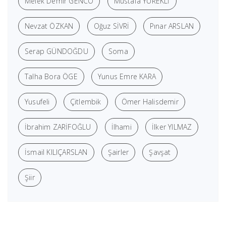
Melek Demir GENCO
Mustafa YÜREKLİ
Nevzat ÖZKAN
Oğuz SİVRİ
Pınar ARSLAN
Serap GÜNDOĞDU
Soma
Talha Bora ÖGE
Yunus Emre KARA
Yusufeli
Çitlembik
Ömer Halisdemir
İbrahim ZARİFOĞLU
İlhami
İlker YILMAZ
İsmail KILIÇARSLAN
Şairler
Şavşat
Şiir