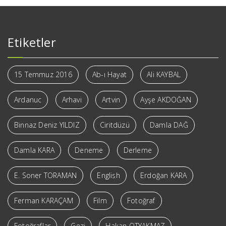
Etiketler
15 Temmuz 2016
Ab-ı Hayat
Ali KAYBAL
Ardanuc
Arhavi
Artvin
Ayşe AKDOĞAN
Binnaz Deniz YILDIZ
Ciritdüzü
Damla DAĞ
Damla KARA
Deneme
Derleme
E. Soner TORAMAN
English
Erdoğan KARA
Ferman KARAÇAM
Film
Fotoğraf
Fotoğraflar
Gezi
Hakan OTYAKMAZ