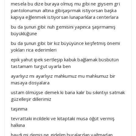
mesela bu dize buraya olmuş mu gibi ne giysem gri
pantolonumun altına gibişaşırmak istiyorsan başka
kapıya eğlenmek istiyorsan lunaparklara centerlara
bu da şunun gibi: nuh gemisini yapınca şaşırmamış
büyüklüğüne
bu da şunun gibi: bir kız büyüyünce keşfetmiş önemi
yokları rica ederimleri
epik yahut ipek sertleşip kabuk bağlamak büsbütün
tastamam turgut uyarla ben
ayarlıyız mı ayarlıyız mahkumuz mu mahkumuz bir
masaya dosyalara
ustam ölmüşse demek ki bana kalır bu sıkıntıyı satmak
güzelleşir dillerimiz
taşınma
tevrattaki incildeki ve kitaptaki musa öğüt vermiş
halkına
haydi mi demiş ne gidelim buralardan yağmadan