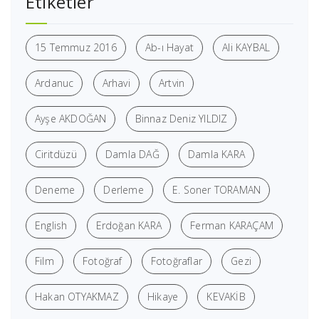
Etiketler
15 Temmuz 2016
Ab-ı Hayat
Ali KAYBAL
Ardanuc
Arhavi
Artvin
Ayşe AKDOĞAN
Binnaz Deniz YILDIZ
Ciritdüzü
Damla DAĞ
Damla KARA
Deneme
Derleme
E. Soner TORAMAN
English
Erdoğan KARA
Ferman KARAÇAM
Film
Fotoğraf
Fotoğraflar
Gezi
Hakan OTYAKMAZ
Hikaye
KEVAKİB