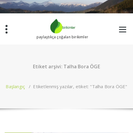
İçeriğe
geç
paylaştıkça çoğalan birikimler
Etiket arşivi: Talha Bora ÖGE
Başlangıç
/
Etiketlenmiş yazılar, etiket: "Talha Bora ÖGE"