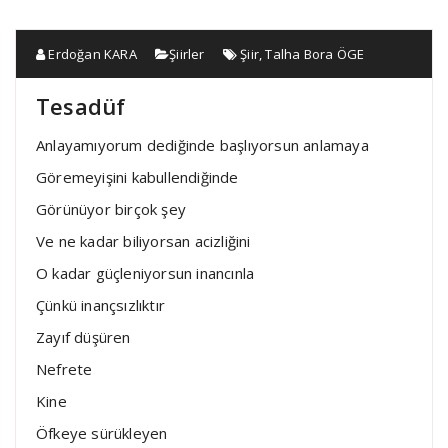
Erdoğan KARA
Şiirler
Şiir
,
Talha Bora ÖGE
Tesadüf
Anlayamıyorum dediğinde başlıyorsun anlamaya
Göremeyişini kabullendiğinde
Görünüyor birçok şey
Ve ne kadar biliyorsan acizliğini
O kadar güçleniyorsun inancınla
Çünkü inançsızlıktır
Zayıf düşüren
Nefrete
Kine
Öfkeye sürükleyen