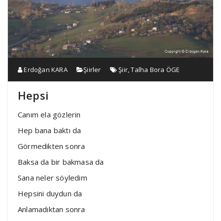
Erdoğan KARA
Şiirler
Şiir
,
Talha Bora ÖGE
Hepsi
Canım ela gözlerin
Hep bana baktı da
Görmedikten sonra
Baksa da bir bakmasa da
Sana neler söyledim
Hepsini duydun da
Anlamadıktan sonra