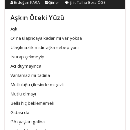
Erdoğan KARA
Şiirler
Şiir
,
Talha Bora ÖGE
Aşkın Öteki Yüzü
Aşk
O’ na ulaşıncaya kadar mı var yoksa
Ulaşılmazlık mıdır aşka sebep yani
Istırap çekmeyip
Acı duymayınca
Varılamaz mı tadına
Mutluluğu çilesinde mi gizli
Mutlu olmayı
Belki hiç beklememeli
Gıdası da
Gözyaşları galiba