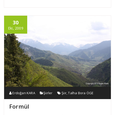
30
Eki, 2009
Erdoğan KARA
Şiirler
Şiir
,
Talha Bora ÖGE
Formül