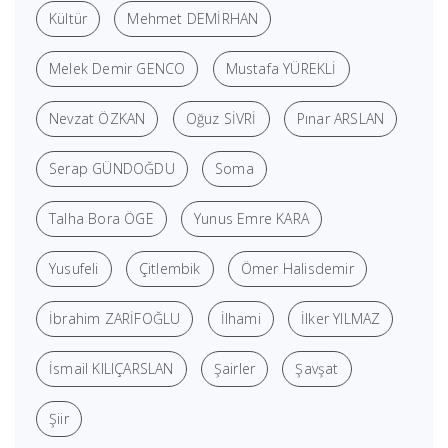
Kültür
Mehmet DEMİRHAN
Melek Demir GENCO
Mustafa YÜREKLİ
Nevzat ÖZKAN
Oğuz SİVRİ
Pınar ARSLAN
Serap GÜNDOĞDU
Soma
Talha Bora ÖGE
Yunus Emre KARA
Yusufeli
Çitlembik
Ömer Halisdemir
İbrahim ZARİFOĞLU
İlhami
İlker YILMAZ
İsmail KILIÇARSLAN
Şairler
Şavşat
Şiir