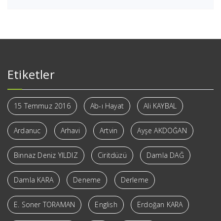
Etiketler
15 Temmuz 2016
Ab-ı Hayat
Ali KAYBAL
Ardanuc
Arhavi
Artvin
Ayşe AKDOĞAN
Binnaz Deniz YILDIZ
Ciritdüzü
Damla DAĞ
Damla KARA
Deneme
Derleme
E. Soner TORAMAN
English
Erdoğan KARA