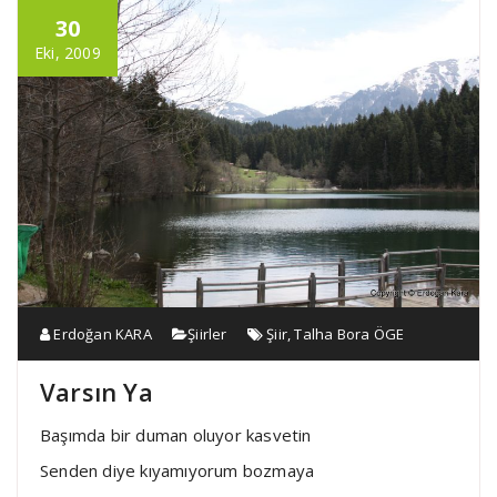
30
Eki, 2009
Erdoğan KARA
Şiirler
Şiir
,
Talha Bora ÖGE
Varsın Ya
Başımda bir duman oluyor kasvetin
Senden diye kıyamıyorum bozmaya