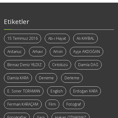
Etiketler
15 Temmuz 2016
Ab-ı Hayat
Ali KAYBAL
Ardanuc
Arhavi
Artvin
Ayşe AKDOĞAN
Binnaz Deniz YILDIZ
Ciritdüzü
Damla DAĞ
Damla KARA
Deneme
Derleme
E. Soner TORAMAN
English
Erdoğan KARA
Ferman KARAÇAM
Film
Fotoğraf
Fotoğraflar
Gezi
Hakan OTYAKMAZ