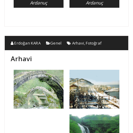
Ardanuç
Ardanuç
Erdoğan KARA
Genel
Arhavi
,
Fotoğraf
Arhavi