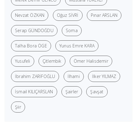
Nevzat ÖZKAN
Oğuz SİVRİ
Pınar ARSLAN
Serap GÜNDOĞDU
Soma
Talha Bora ÖGE
Yunus Emre KARA
Yusufeli
Çitlembik
Ömer Halisdemir
İbrahim ZARİFOĞLU
İlhami
İlker YILMAZ
İsmail KILIÇARSLAN
Şairler
Şavşat
Şiir