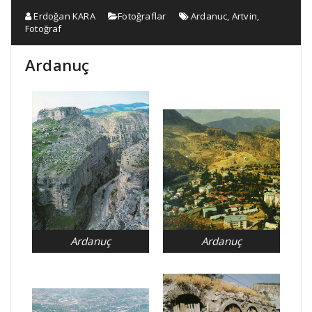
Erdoğan KARA
Fotoğraflar
Ardanuc
,
Artvin
,
Fotoğraf
Ardanuç
Ardanuç
Ardanuç