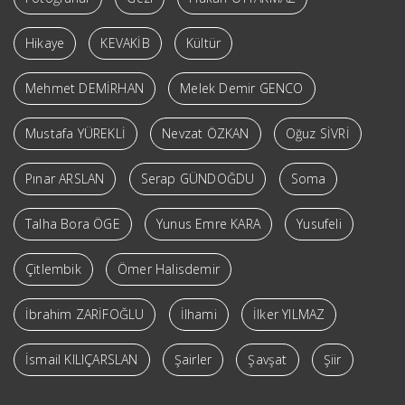
Hikaye
KEVAKİB
Kültür
Mehmet DEMİRHAN
Melek Demir GENCO
Mustafa YÜREKLİ
Nevzat ÖZKAN
Oğuz SİVRİ
Pınar ARSLAN
Serap GÜNDOĞDU
Soma
Talha Bora ÖGE
Yunus Emre KARA
Yusufeli
Çitlembik
Ömer Halisdemir
İbrahim ZARİFOĞLU
İlhami
İlker YILMAZ
İsmail KILIÇARSLAN
Şairler
Şavşat
Şiir