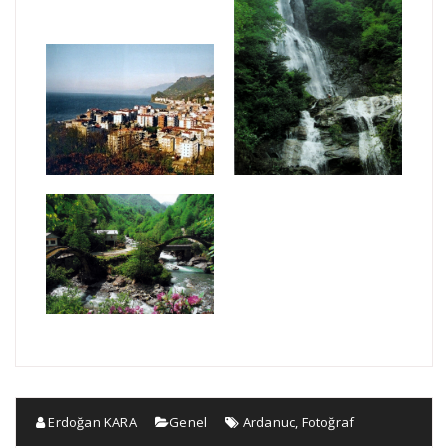
Erdoğan KARA
Genel
Ardanuc
,
Fotoğraf