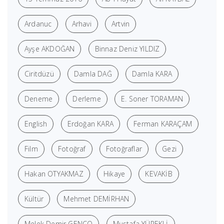
Ardanuc
Arhavi
Artvin
Ayşe AKDOĞAN
Binnaz Deniz YILDIZ
Ciritdüzü
Damla DAĞ
Damla KARA
Deneme
Derleme
E. Soner TORAMAN
English
Erdoğan KARA
Ferman KARAÇAM
Film
Fotoğraf
Fotoğraflar
Gezi
Hakan OTYAKMAZ
Hikaye
KEVAKİB
Kültür
Mehmet DEMİRHAN
Melek Demir GENCO
Mustafa YÜREKLİ