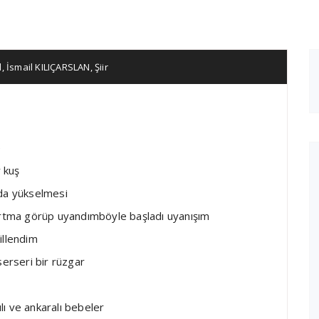
l
,
İsmail KILIÇARSLAN
,
Şiir
e
r kuş
nda yükselmesi
tma görüp uyandımböyle başladı uyanışım
illendim
serseri bir rüzgar
ılı ve ankaralı bebeler