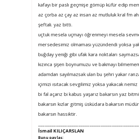
kafayı bir paslı geçmişe gömüp küfür edip mem
az çorba az çay az insan az mutluluk kral fm a
şeftali. yaz bitti.
uçtuk mesela uçmayı öğrenmeyi mesela sevmey
mersedesimiz olmaması yüzündendi yoksa yakışı
buğday yeniği gibi ufak kara noktaları sayma
kızınca şişen boynumuzu ve bakmayı bilmeme
adamdan sayılmazsak ulan bu şehri yakar ranza
içimizi ısıtacak sevgilimiz yoksa yakacak nemiz
bi fal açarız bi kabus yaşarız bakarsın yaz bitm
bakarsın kızlar gitmiş üsküdara bakarsın müdür
bakarsın hassiktir.
_____________________________________________
İsmail KILIÇARSLAN
Bunu paylaş: