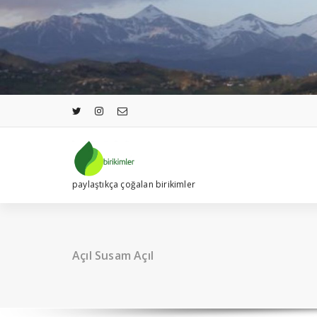
İçeriğe
geç
paylaştıkça çoğalan birikimler
Açıl Susam Açıl