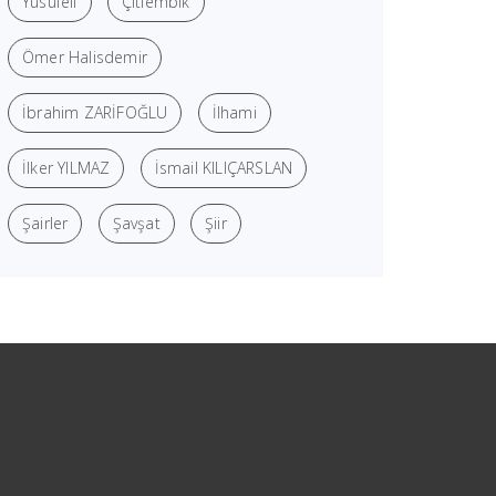
Yusufeli
Çitlembik
Ömer Halisdemir
İbrahim ZARİFOĞLU
İlhami
İlker YILMAZ
İsmail KILIÇARSLAN
Şairler
Şavşat
Şiir