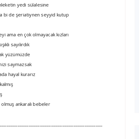
leketin yedi sülalesine
ha bi de şeriatiynen seyyid kutup
i ama en çok olmayacak kızları
klı sayılırdık
zsak yüzümüzde
mizi saymazsak
da hayal kurarız
 kalmış
iş
 olmuş ankaralı bebeler
______________________________________________