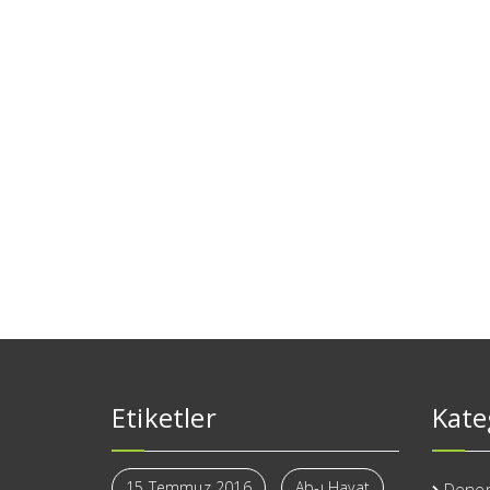
Etiketler
Kate
15 Temmuz 2016
Ab-ı Hayat
Dene