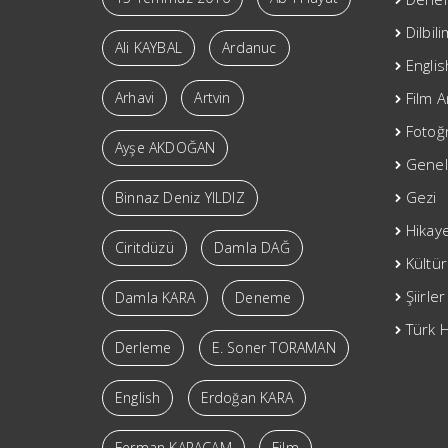
Dilbil
Ali KAYBAL
Ardanuc
Englis
Arhavi
Artvin
Film A
Fotoğr
Ayşe AKDOĞAN
Genel
Gezi
Binnaz Deniz YILDIZ
Hikay
Ciritdüzü
Damla DAĞ
Kültür
Şiirler
Damla KARA
Deneme
Türk H
Derleme
E. Soner TORAMAN
English
Erdoğan KARA
Ferman KARAÇAM
Film