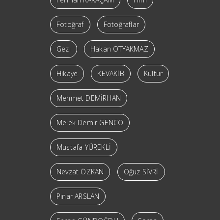
Fotoğraf
Fotoğraflar
Gezi
Hakan OTYAKMAZ
Hikaye
KEVAKİB
Kültür
Mehmet DEMİRHAN
Melek Demir GENCO
Mustafa YÜREKLİ
Nevzat ÖZKAN
Oğuz SİVRİ
Pınar ARSLAN