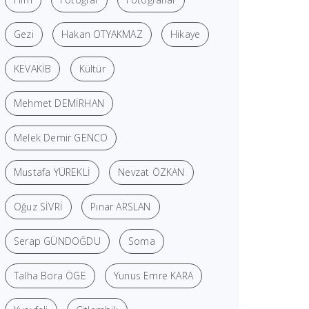
Gezi
Hakan OTYAKMAZ
Hikaye
KEVAKİB
Kültür
Mehmet DEMİRHAN
Melek Demir GENCO
Mustafa YÜREKLİ
Nevzat ÖZKAN
Oğuz SİVRİ
Pınar ARSLAN
Serap GÜNDOĞDU
Soma
Talha Bora ÖGE
Yunus Emre KARA