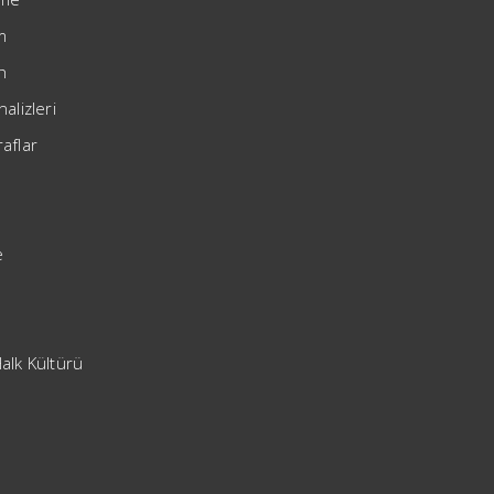
im
h
nalizleri
aflar
e
alk Kültürü