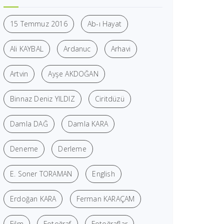
15 Temmuz 2016
Ab-ı Hayat
Ali KAYBAL
Ardanuc
Arhavi
Artvin
Ayşe AKDOĞAN
Binnaz Deniz YILDIZ
Ciritdüzü
Damla DAĞ
Damla KARA
Deneme
Derleme
E. Soner TORAMAN
English
Erdoğan KARA
Ferman KARAÇAM
Film
Fotoğraf
Fotoğraflar