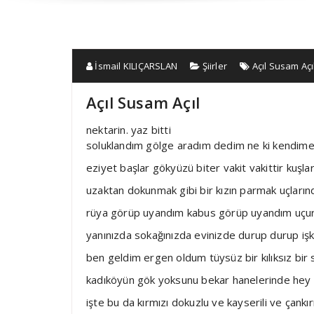
İsmail KILIÇARSLAN
Şiirler
Açıl Susam Açı
Açıl Susam Açıl
nektarin. yaz bitti
soluklandım gölge aradım dedim ne ki kendim
eziyet başlar gökyüzü biter vakit vakittir kuşla
uzaktan dokunmak gibi bir kızın parmak uçları
rüya görüp uyandım kabus görüp uyandım uçur
yanınızda sokağınızda evinizde durup durup işk
ben geldim ergen oldum tüysüz bir kılıksız bir 
kadıköyün gök yoksunu bekar hanelerinde hey
işte bu da kırmızı dokuzlu ve kayserili ve çankır