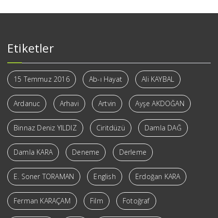
Etiketler
15 Temmuz 2016
Ab-ı Hayat
Ali KAYBAL
Ardanuc
Arhavi
Artvin
Ayşe AKDOĞAN
Binnaz Deniz YILDIZ
Ciritdüzü
Damla DAĞ
Damla KARA
Deneme
Derleme
E. Soner TORAMAN
English
Erdoğan KARA
Ferman KARAÇAM
Film
Fotoğraf