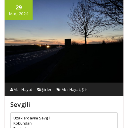
29
Mar, 2024
Ab-ı Hayat
Şiirler
Ab-ı Hayat
,
Şiir
Sevgili
Uzaklardayım Sevgili

Kokundan
