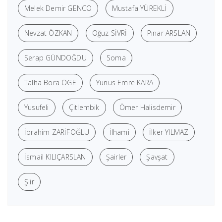
Melek Demir GENCO
Mustafa YÜREKLİ
Nevzat ÖZKAN
Oğuz SİVRİ
Pınar ARSLAN
Serap GÜNDOĞDU
Soma
Talha Bora ÖGE
Yunus Emre KARA
Yusufeli
Çitlembik
Ömer Halisdemir
İbrahim ZARİFOĞLU
İlhami
İlker YILMAZ
İsmail KILIÇARSLAN
Şairler
Şavşat
Şiir