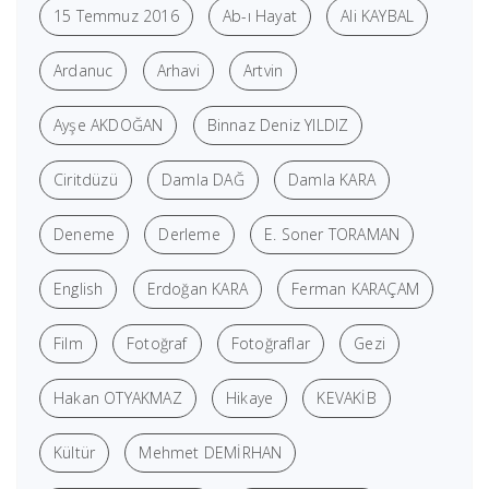
15 Temmuz 2016
Ab-ı Hayat
Ali KAYBAL
Ardanuc
Arhavi
Artvin
Ayşe AKDOĞAN
Binnaz Deniz YILDIZ
Ciritdüzü
Damla DAĞ
Damla KARA
Deneme
Derleme
E. Soner TORAMAN
English
Erdoğan KARA
Ferman KARAÇAM
Film
Fotoğraf
Fotoğraflar
Gezi
Hakan OTYAKMAZ
Hikaye
KEVAKİB
Kültür
Mehmet DEMİRHAN