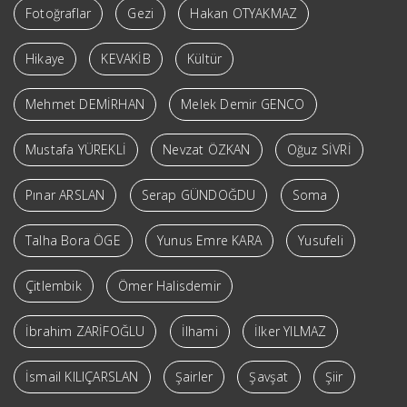
Fotoğraflar
Gezi
Hakan OTYAKMAZ
Hikaye
KEVAKİB
Kültür
Mehmet DEMİRHAN
Melek Demir GENCO
Mustafa YÜREKLİ
Nevzat ÖZKAN
Oğuz SİVRİ
Pınar ARSLAN
Serap GÜNDOĞDU
Soma
Talha Bora ÖGE
Yunus Emre KARA
Yusufeli
Çitlembik
Ömer Halisdemir
İbrahim ZARİFOĞLU
İlhami
İlker YILMAZ
İsmail KILIÇARSLAN
Şairler
Şavşat
Şiir