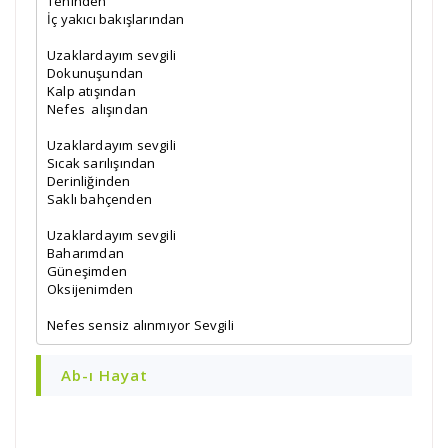
Teninden

İç yakıcı bakışlarından

Uzaklardayım sevgili

Dokunuşundan

Kalp atışından

Nefes  alışından

Uzaklardayım sevgili

Sıcak sarılışından

Derinliğinden

Saklı bahçenden

Uzaklardayım sevgili

Baharımdan

Güneşimden

Oksijenimden

Nefes sensiz alınmıyor Sevgili
Ab-ı Hayat