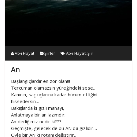
Ab-ı Hayat
Şiirler
Ab-ı Hayat
,
Şiir
An
Başlangıçlardır en zor olan!!!
Tercüman olamazsın yüreğindeki sese..
Kanının, saç uçlarına kadar hücum ettiğini
hissedersin…
Bakışlarda ki gizli manayı,
Anlatmaya bir an lazımdır.
An dediğimiz nedir ki???
Geçmişte, gelecek de bu AN da gizlidir…
Öyle bir AN ki rotanı değiştirir..