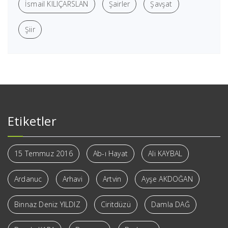
İsmail KILIÇARSLAN
Şairler
Şavşat
Şiir
Etiketler
15 Temmuz 2016
Ab-ı Hayat
Ali KAYBAL
Ardanuc
Arhavi
Artvin
Ayşe AKDOĞAN
Binnaz Deniz YILDIZ
Ciritdüzü
Damla DAĞ