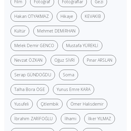
Film
Fotoğraf
Fotoğraflar
Gezi
Hakan OTYAKMAZ
Hikaye
KEVAKİB
Kültür
Mehmet DEMİRHAN
Melek Demir GENCO
Mustafa YÜREKLİ
Nevzat ÖZKAN
Oğuz SİVRİ
Pınar ARSLAN
Serap GÜNDOĞDU
Soma
Talha Bora ÖGE
Yunus Emre KARA
Yusufeli
Çitlembik
Ömer Halisdemir
İbrahim ZARİFOĞLU
İlhami
İlker YILMAZ