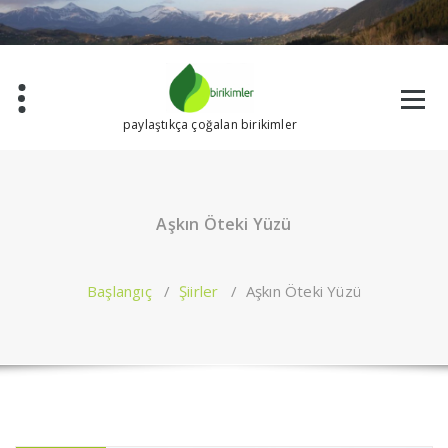
İçeriğe
geç
paylaştıkça çoğalan birikimler
Aşkın Öteki Yüzü
Başlangıç
/
Şiirler
/
Aşkın Öteki Yüzü