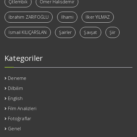
Çitlembik
Ömer Halisdemir
İbrahim ZARİFOĞLU
İlhami
İlker YILMAZ
İsmail KILIÇARSLAN
Şairler
Şavşat
Şiir
Kategoriler
Deneme
Dilbilim
English
Film Analizleri
Fotoğraflar
Genel