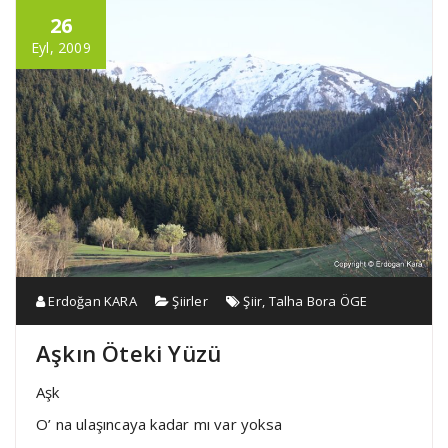
26
Eyl, 2009
Erdoğan KARA
Şiirler
Şiir
,
Talha Bora ÖGE
Aşkın Öteki Yüzü
Aşk
O’ na ulaşıncaya kadar mı var yoksa