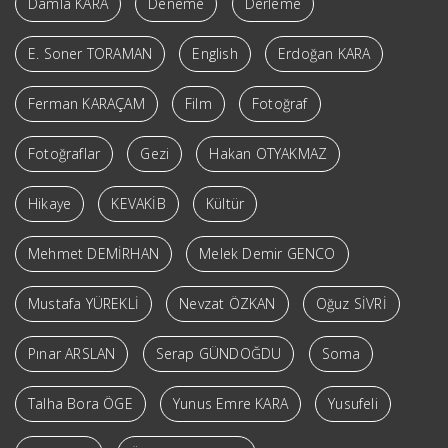
Damla KARA
Deneme
Derleme
E. Soner TORAMAN
English
Erdoğan KARA
Ferman KARAÇAM
Film
Fotoğraf
Fotoğraflar
Gezi
Hakan OTYAKMAZ
Hikaye
KEVAKİB
Kültür
Mehmet DEMİRHAN
Melek Demir GENCO
Mustafa YÜREKLİ
Nevzat ÖZKAN
Oğuz SİVRİ
Pınar ARSLAN
Serap GÜNDOĞDU
Soma
Talha Bora ÖGE
Yunus Emre KARA
Yusufeli