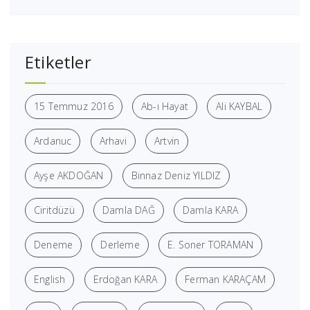
Etiketler
15 Temmuz 2016
Ab-ı Hayat
Ali KAYBAL
Ardanuc
Arhavi
Artvin
Ayşe AKDOĞAN
Binnaz Deniz YILDIZ
Ciritdüzü
Damla DAĞ
Damla KARA
Deneme
Derleme
E. Soner TORAMAN
English
Erdoğan KARA
Ferman KARAÇAM