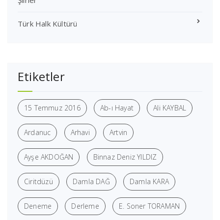
Şiirler
Türk Halk Kültürü
Etiketler
15 Temmuz 2016
Ab-ı Hayat
Ali KAYBAL
Ardanuc
Arhavi
Artvin
Ayşe AKDOĞAN
Binnaz Deniz YILDIZ
Ciritdüzü
Damla DAĞ
Damla KARA
Deneme
Derleme
E. Soner TORAMAN