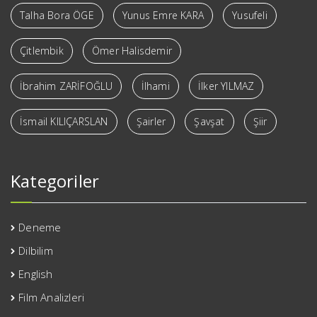
Talha Bora ÖGE
Yunus Emre KARA
Yusufeli
Çitlembik
Ömer Halisdemir
İbrahim ZARİFOĞLU
İlhami
İlker YILMAZ
İsmail KILIÇARSLAN
Şairler
Şavşat
Şiir
Kategoriler
Deneme
Dilbilim
English
Film Analizleri