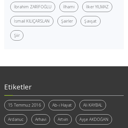
İbrahim ZARİFOĞLU
İlhami
İlker YILMAZ
İsmail KILIÇARSLAN
Şairler
Şavşat
Şiir
Etiketler
15 Temmuz 2016
Ab-ı Hayat
Ali KAYBAL
Ardanuc
Arhavi
Artvin
Ayşe AKDOĞAN