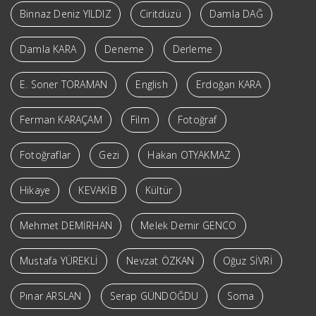
Binnaz Deniz YILDIZ
Ciritdüzü
Damla DAĞ
Damla KARA
Deneme
Derleme
E. Soner TORAMAN
English
Erdoğan KARA
Ferman KARAÇAM
Film
Fotoğraf
Fotoğraflar
Gezi
Hakan OTYAKMAZ
Hikaye
KEVAKİB
Kültür
Mehmet DEMİRHAN
Melek Demir GENCO
Mustafa YÜREKLİ
Nevzat ÖZKAN
Oğuz SİVRİ
Pınar ARSLAN
Serap GÜNDOĞDU
Soma