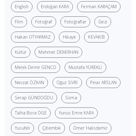
English
Erdoğan KARA
Ferman KARAÇAM
Film
Fotoğraf
Fotoğraflar
Gezi
Hakan OTYAKMAZ
Hikaye
KEVAKİB
Kültür
Mehmet DEMİRHAN
Melek Demir GENCO
Mustafa YÜREKLİ
Nevzat ÖZKAN
Oğuz SİVRİ
Pınar ARSLAN
Serap GÜNDOĞDU
Soma
Talha Bora ÖGE
Yunus Emre KARA
Yusufeli
Çitlembik
Ömer Halisdemir