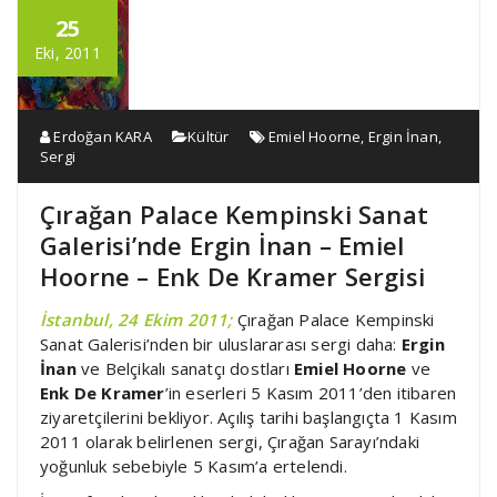
25
Eki, 2011
Erdoğan KARA
Kültür
Emiel Hoorne
,
Ergin İnan
,
Sergi
Çırağan Palace Kempinski Sanat
Galerisi’nde Ergin İnan – Emiel
Hoorne – Enk De Kramer Sergisi
İstanbul, 24 Ekim 2011;
Çırağan Palace Kempinski
Sanat Galerisi’nden bir uluslararası sergi daha:
Ergin
İnan
ve Belçikalı sanatçı dostları
Emiel Hoorne
ve
Enk De Kramer
’in eserleri 5 Kasım 2011’den itibaren
ziyaretçilerini bekliyor. Açılış tarihi başlangıçta 1 Kasım
2011 olarak belirlenen sergi, Çırağan Sarayı’ndaki
yoğunluk sebebiyle 5 Kasım’a ertelendi.