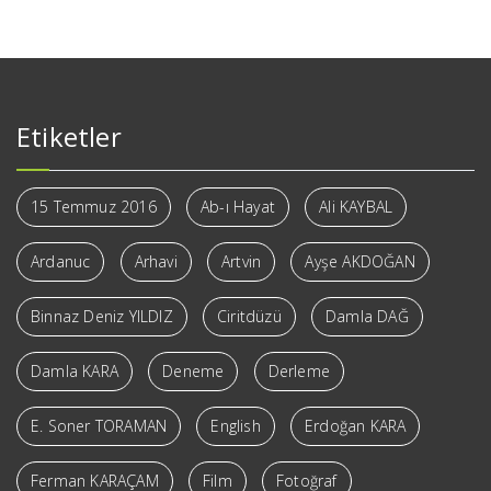
Etiketler
15 Temmuz 2016
Ab-ı Hayat
Ali KAYBAL
Ardanuc
Arhavi
Artvin
Ayşe AKDOĞAN
Binnaz Deniz YILDIZ
Ciritdüzü
Damla DAĞ
Damla KARA
Deneme
Derleme
E. Soner TORAMAN
English
Erdoğan KARA
Ferman KARAÇAM
Film
Fotoğraf