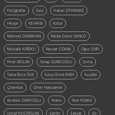
Fotoğraflar
Gezi
Hakan OTYAKMAZ
Hikaye
KEVAKİB
Kültür
Mehmet DEMİRHAN
Melek Demir GENCO
Mustafa YÜREKLİ
Nevzat ÖZKAN
Oğuz SİVRİ
Pınar ARSLAN
Serap GÜNDOĞDU
Soma
Talha Bora ÖGE
Yunus Emre KARA
Yusufeli
Çitlembik
Ömer Halisdemir
İbrahim ZARİFOĞLU
İlhami
İlker YILMAZ
İsmail KILIÇARSLAN
Şairler
Şavşat
Şiir