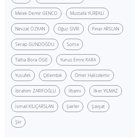
Melek Demir GENCO
Mustafa YÜREKLİ
Nevzat ÖZKAN
Oğuz SİVRİ
Pınar ARSLAN
Serap GÜNDOĞDU
Soma
Talha Bora ÖGE
Yunus Emre KARA
Yusufeli
Çitlembik
Ömer Halisdemir
İbrahim ZARİFOĞLU
İlhami
İlker YILMAZ
İsmail KILIÇARSLAN
Şairler
Şavşat
Şiir