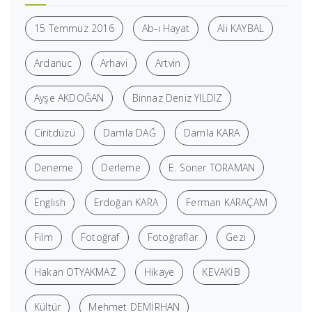
15 Temmuz 2016
Ab-ı Hayat
Ali KAYBAL
Ardanuc
Arhavi
Artvin
Ayşe AKDOĞAN
Binnaz Deniz YILDIZ
Ciritdüzü
Damla DAĞ
Damla KARA
Deneme
Derleme
E. Soner TORAMAN
English
Erdoğan KARA
Ferman KARAÇAM
Film
Fotoğraf
Fotoğraflar
Gezi
Hakan OTYAKMAZ
Hikaye
KEVAKİB
Kültür
Mehmet DEMİRHAN