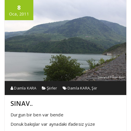
8
Oca, 2011
Damla KARA
Şiirler
Damla KARA
,
Şiir
SINAV..
Durgun bir ben var bende
Donuk bakışlar var aynadaki ifadesiz yüze