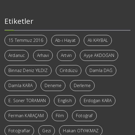
Etiketler
15 Temmuz 2016
Ab-ı Hayat
Ali KAYBAL
Ardanuc
Arhavi
Artvin
Ayşe AKDOĞAN
Binnaz Deniz YILDIZ
Ciritdüzü
Damla DAĞ
Damla KARA
Deneme
Derleme
E. Soner TORAMAN
English
Erdoğan KARA
Ferman KARAÇAM
Film
Fotoğraf
Fotoğraflar
Gezi
Hakan OTYAKMAZ