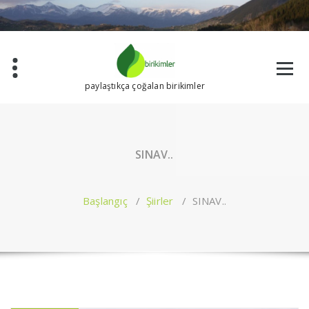
İçeriğe
geç
paylaştıkça çoğalan birikimler
SINAV..
Başlangıç
/
Şiirler
/
SINAV..