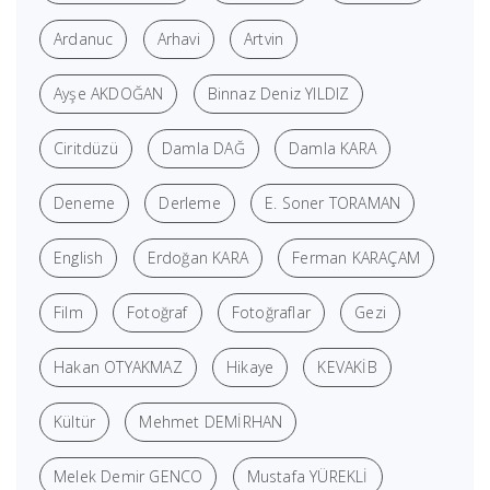
Ardanuc
Arhavi
Artvin
Ayşe AKDOĞAN
Binnaz Deniz YILDIZ
Ciritdüzü
Damla DAĞ
Damla KARA
Deneme
Derleme
E. Soner TORAMAN
English
Erdoğan KARA
Ferman KARAÇAM
Film
Fotoğraf
Fotoğraflar
Gezi
Hakan OTYAKMAZ
Hikaye
KEVAKİB
Kültür
Mehmet DEMİRHAN
Melek Demir GENCO
Mustafa YÜREKLİ