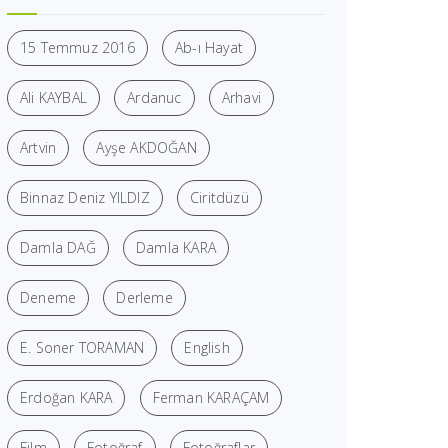
15 Temmuz 2016
Ab-ı Hayat
Ali KAYBAL
Ardanuc
Arhavi
Artvin
Ayşe AKDOĞAN
Binnaz Deniz YILDIZ
Ciritdüzü
Damla DAĞ
Damla KARA
Deneme
Derleme
E. Soner TORAMAN
English
Erdoğan KARA
Ferman KARAÇAM
Film
Fotoğraf
Fotoğraflar