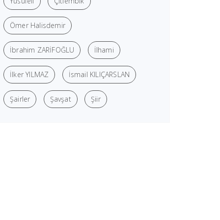
Yusufeli
Çitlembik
Ömer Halisdemir
İbrahim ZARİFOĞLU
İlhami
İlker YILMAZ
İsmail KILIÇARSLAN
Şairler
Şavşat
Şiir