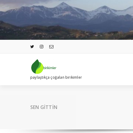
İçeriğe
geç
paylaştıkça çoğalan birikimler
SEN GİTTİN