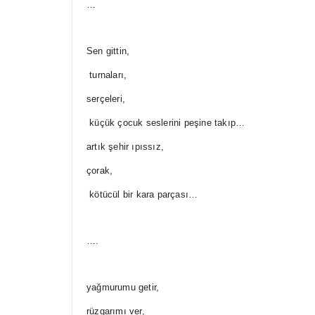
…
Sen gittin,
turnaları,
serçeleri,
küçük çocuk seslerini peşine takıp…
artık şehir ıpıssız,
çorak,
kötücül bir kara parçası…
….
yağmurumu getir,
rüzgarımı ver,