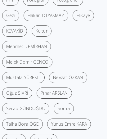
Gezi
Hakan OTYAKMAZ
Hikaye
KEVAKİB
Kültür
Mehmet DEMİRHAN
Melek Demir GENCO
Mustafa YÜREKLİ
Nevzat ÖZKAN
Oğuz SİVRİ
Pınar ARSLAN
Serap GÜNDOĞDU
Soma
Talha Bora ÖGE
Yunus Emre KARA