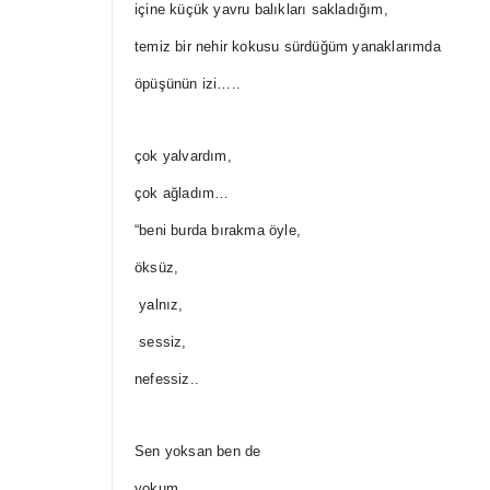
içine küçük yavru balıkları sakladığım,
temiz bir nehir kokusu sürdüğüm yanaklarımda
öpüşünün izi…..
çok yalvardım,
çok ağladım…
“beni burda bırakma öyle,
öksüz,
yalnız,
sessiz,
nefessiz..
Sen yoksan ben de
yokum…