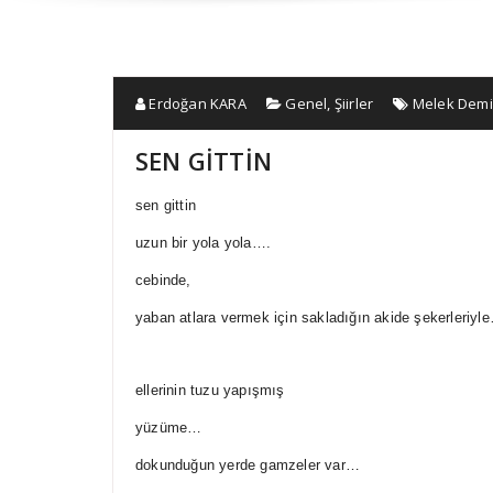
Erdoğan KARA
Genel
,
Şiirler
Melek Dem
SEN GİTTİN
sen gittin
uzun bir yola yola….
cebinde,
yaban atlara vermek için sakladığın akide şekerleriyl
ellerinin tuzu yapışmış
yüzüme…
dokunduğun yerde gamzeler var…