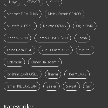
Hikaye
KEVAKİB
Kültür
Mehmet DEMİRHAN
Melek Demir GENCO
Mustafa YÜREKLİ
Nevzat ÖZKAN
Oğuz SİVRİ
Pınar ARSLAN
Serap GÜNDOĞDU
Soma
Talha Bora ÖGE
Yunus Emre KARA
Yusufeli
Çitlembik
Ömer Halisdemir
İbrahim ZARİFOĞLU
İlhami
İlker YILMAZ
İsmail KILIÇARSLAN
Şairler
Şavşat
Şiir
Kategoriler