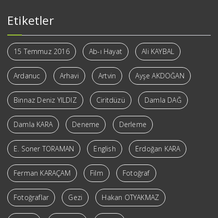
Etiketler
15 Temmuz 2016
Ab-ı Hayat
Ali KAYBAL
Ardanuc
Arhavi
Artvin
Ayşe AKDOĞAN
Binnaz Deniz YILDIZ
Ciritdüzü
Damla DAĞ
Damla KARA
Deneme
Derleme
E. Soner TORAMAN
English
Erdoğan KARA
Ferman KARAÇAM
Film
Fotoğraf
Fotoğraflar
Gezi
Hakan OTYAKMAZ