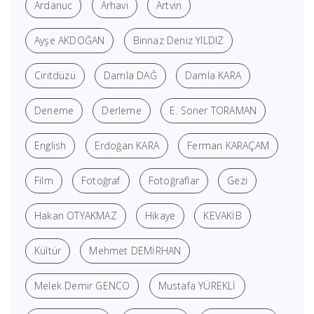
Ardanuc
Arhavi
Artvin
Ayşe AKDOĞAN
Binnaz Deniz YILDIZ
Ciritdüzü
Damla DAĞ
Damla KARA
Deneme
Derleme
E. Soner TORAMAN
English
Erdoğan KARA
Ferman KARAÇAM
Film
Fotoğraf
Fotoğraflar
Gezi
Hakan OTYAKMAZ
Hikaye
KEVAKİB
Kültür
Mehmet DEMİRHAN
Melek Demir GENCO
Mustafa YÜREKLİ