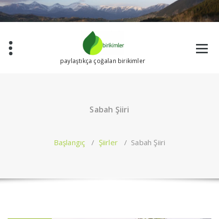
İçeriğe
geç
paylaştıkça çoğalan birikimler
Sabah Şiiri
Başlangıç
/
Şiirler
/
Sabah Şiiri