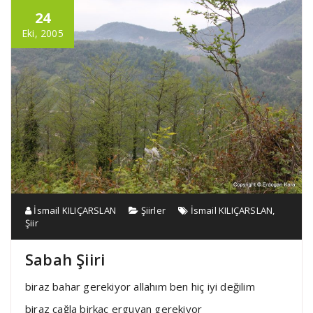
24
Eki, 2005
İsmail KILIÇARSLAN
Şiirler
İsmail KILIÇARSLAN
,
Şiir
Sabah Şiiri
biraz bahar gerekiyor allahım ben hiç iyi değilim
biraz çağla birkaç erguvan gerekiyor