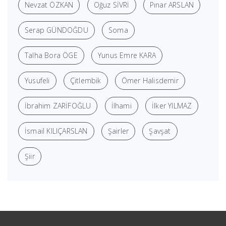
Nevzat ÖZKAN
Oğuz SİVRİ
Pınar ARSLAN
Serap GÜNDOĞDU
Soma
Talha Bora ÖGE
Yunus Emre KARA
Yusufeli
Çitlembik
Ömer Halisdemir
İbrahim ZARİFOĞLU
İlhami
İlker YILMAZ
İsmail KILIÇARSLAN
Şairler
Şavşat
Şiir