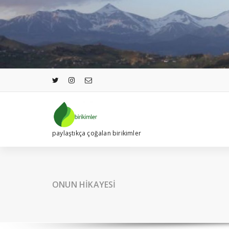
İçeriğe
geç
paylaştıkça çoğalan birikimler
ONUN HİKAYESİ