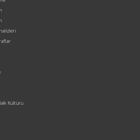
im
h
nalizleri
aflar
e
alk Kültürü