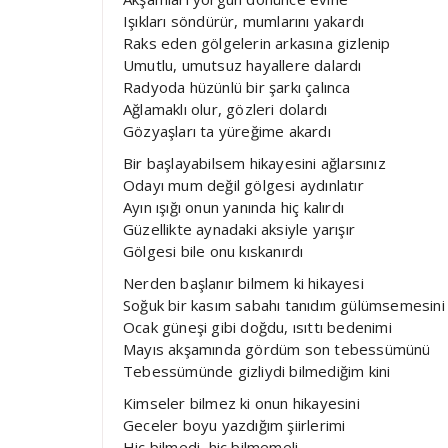
Işıkları söndürür, mumlarını yakardı
Raks eden gölgelerin arkasına gizlenip
Umutlu, umutsuz hayallere dalardı
Radyoda hüzünlü bir şarkı çalınca
Ağlamaklı olur, gözleri dolardı
Gözyaşları ta yüreğime akardı
Bir başlayabilsem hikayesini ağlarsınız
Odayı mum değil gölgesi aydınlatır
Ayın ışığı onun yanında hiç kalırdı
Güzellikte aynadaki aksiyle yarışır
Gölgesi bile onu kıskanırdı
Nerden başlanır bilmem ki hikayesi
Soğuk bir kasım sabahı tanıdım gülümsemesini
Ocak güneşi gibi doğdu, ısıttı bedenimi
Mayıs akşamında gördüm son tebessümünü
Tebessümünde gizliydi bilmediğim kini
Kimseler bilmez ki onun hikayesini
Geceler boyu yazdığım şiirlerimi
Hiç bilmedi, hiç bilmemeli