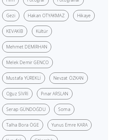
Gezi
Hakan OTYAKMAZ
Hikaye
KEVAKİB
Kültür
Mehmet DEMİRHAN
Melek Demir GENCO
Mustafa YÜREKLİ
Nevzat ÖZKAN
Oğuz SİVRİ
Pınar ARSLAN
Serap GÜNDOĞDU
Soma
Talha Bora ÖGE
Yunus Emre KARA