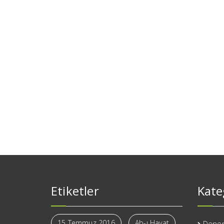
Etiketler
Kate
15 Temmuz 2016
Ab-ı Hayat
Dene