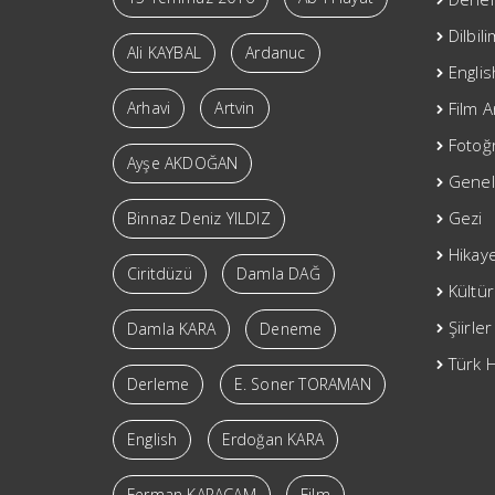
Dilbil
Ali KAYBAL
Ardanuc
Englis
Arhavi
Artvin
Film A
Fotoğr
Ayşe AKDOĞAN
Genel
Gezi
Binnaz Deniz YILDIZ
Hikay
Ciritdüzü
Damla DAĞ
Kültür
Şiirler
Damla KARA
Deneme
Türk H
Derleme
E. Soner TORAMAN
English
Erdoğan KARA
Ferman KARAÇAM
Film