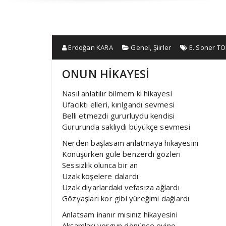
Erdoğan KARA
Genel
,
Şiirler
E. Soner 
ONUN HİKAYESİ
Nasıl anlatılır bilmem ki hikayesi
Ufacıktı elleri, kırılgandı sevmesi
Belli etmezdi gururluydu kendisi
Gururunda saklıydı büyükçe sevmesi
Nerden başlasam anlatmaya hikayesini
Konuşurken güle benzerdi gözleri
Sessizlik olunca bir an
Uzak köşelere dalardı
Uzak diyarlardaki vefasıza ağlardı
Gözyaşları kor gibi yüreğimi dağlardı
Anlatsam inanır mısınız hikayesini
Akşamları yorgun dönünce evine