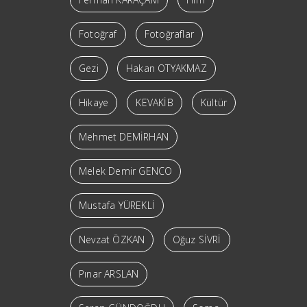
Fotoğraf
Fotoğraflar
Gezi
Hakan OTYAKMAZ
Hikaye
KEVAKİB
Kültür
Mehmet DEMİRHAN
Melek Demir GENCO
Mustafa YÜREKLİ
Nevzat ÖZKAN
Oğuz SİVRİ
Pınar ARSLAN