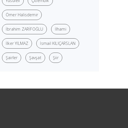
Yusufeli
Çitlembik
Ömer Halisdemir
İbrahim ZARİFOĞLU
İlhami
İlker YILMAZ
İsmail KILIÇARSLAN
Şairler
Şavşat
Şiir