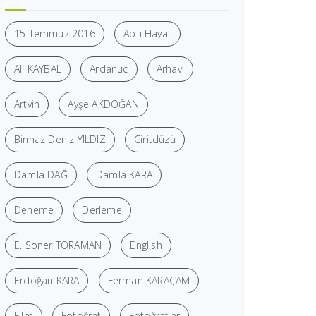
15 Temmuz 2016
Ab-ı Hayat
Ali KAYBAL
Ardanuc
Arhavi
Artvin
Ayşe AKDOĞAN
Binnaz Deniz YILDIZ
Ciritdüzü
Damla DAĞ
Damla KARA
Deneme
Derleme
E. Soner TORAMAN
English
Erdoğan KARA
Ferman KARAÇAM
Film
Fotoğraf
Fotoğraflar