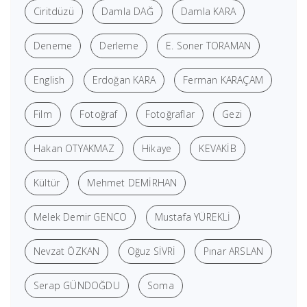
Ciritdüzü
Damla DAĞ
Damla KARA
Deneme
Derleme
E. Soner TORAMAN
English
Erdoğan KARA
Ferman KARAÇAM
Film
Fotoğraf
Fotoğraflar
Gezi
Hakan OTYAKMAZ
Hikaye
KEVAKİB
Kültür
Mehmet DEMİRHAN
Melek Demir GENCO
Mustafa YÜREKLİ
Nevzat ÖZKAN
Oğuz SİVRİ
Pınar ARSLAN
Serap GÜNDOĞDU
Soma