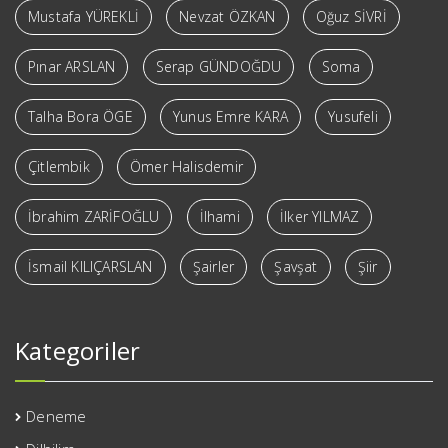
Mustafa YÜREKLİ
Nevzat ÖZKAN
Oğuz SİVRİ
Pınar ARSLAN
Serap GÜNDOĞDU
Soma
Talha Bora ÖGE
Yunus Emre KARA
Yusufeli
Çitlembik
Ömer Halisdemir
İbrahim ZARİFOĞLU
İlhami
İlker YILMAZ
İsmail KILIÇARSLAN
Şairler
Şavşat
Şiir
Kategoriler
Deneme