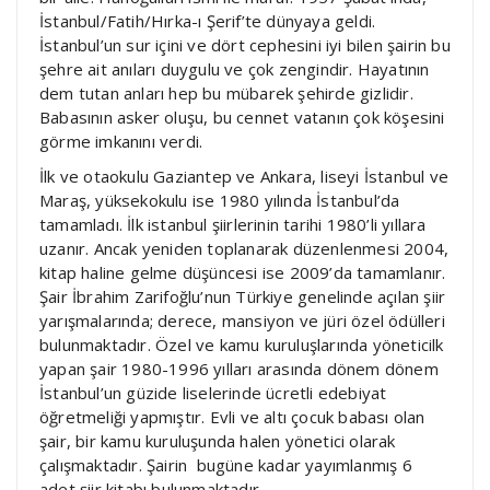
İstanbul/Fatih/Hırka-ı Şerif’te dünyaya geldi.
İstanbul’un sur içini ve dört cephesini iyi bilen şairin bu
şehre ait anıları duygulu ve çok zengindir. Hayatının
dem tutan anları hep bu mübarek şehirde gizlidir.
Babasının asker oluşu, bu cennet vatanın çok köşesini
görme imkanını verdi.
İlk ve otaokulu Gaziantep ve Ankara, liseyi İstanbul ve
Maraş, yüksekokulu ise 1980 yılında İstanbul’da
tamamladı. İlk istanbul şiirlerinin tarihi 1980’li yıllara
uzanır. Ancak yeniden toplanarak düzenlenmesi 2004,
kitap haline gelme düşüncesi ise 2009’da tamamlanır.
Şair İbrahim Zarifoğlu’nun Türkiye genelinde açılan şiir
yarışmalarında; derece, mansiyon ve jüri özel ödülleri
bulunmaktadır. Özel ve kamu kuruluşlarında yöneticilk
yapan şair 1980-1996 yılları arasında dönem dönem
İstanbul’un güzide liselerinde ücretli edebiyat
öğretmeliği yapmıştır. Evli ve altı çocuk babası olan
şair, bir kamu kuruluşunda halen yönetici olarak
çalışmaktadır. Şairin bugüne kadar yayımlanmış 6
adet şiir kitabı bulunmaktadır.