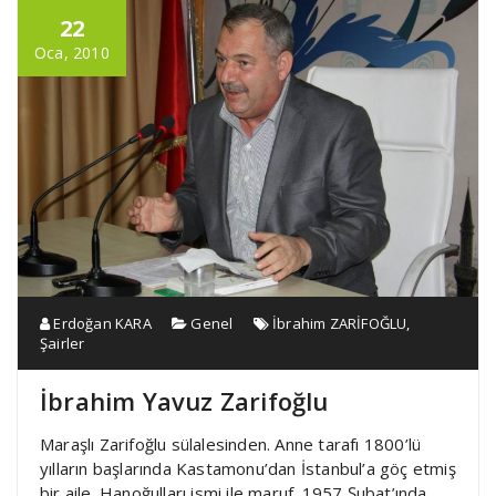
22
Oca, 2010
Erdoğan KARA
Genel
İbrahim ZARİFOĞLU
,
Şairler
İbrahim Yavuz Zarifoğlu
Maraşlı Zarifoğlu sülalesinden. Anne tarafı 1800’lü
yılların başlarında Kastamonu’dan İstanbul’a göç etmiş
bir aile. Hanoğulları ismi ile maruf. 1957 Şubat’ında,