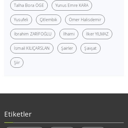
Talha Bora ÖGE
Yunus Emre KARA
Yusufeli
Çitlembik
Ömer Halisdemir
İbrahim ZARİFOĞLU
İlhami
İlker YILMAZ
İsmail KILIÇARSLAN
Şairler
Şavşat
Şiir
Etiketler