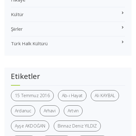
Kültür
Şiirler
Türk Halk Kültürü
Etiketler
15 Temmuz 2016
Ab-ı Hayat
Ali KAYBAL
Ardanuc
Arhavi
Artvin
Ayşe AKDOĞAN
Binnaz Deniz YILDIZ