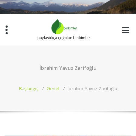
İçeriğe
geç
paylaştıkça çoğalan birikimler
İbrahim Yavuz Zarifoğlu
Başlangıç
/
Genel
/
İbrahim Yavuz Zarifoğlu