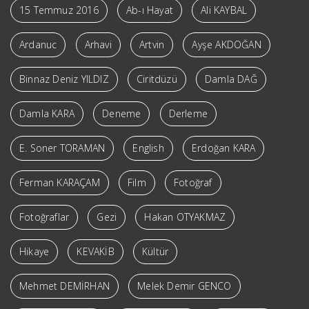
15 Temmuz 2016
Ab-ı Hayat
Ali KAYBAL
Ardanuc
Arhavi
Artvin
Ayşe AKDOĞAN
Binnaz Deniz YILDIZ
Ciritdüzü
Damla DAĞ
Damla KARA
Deneme
Derleme
E. Soner TORAMAN
English
Erdoğan KARA
Ferman KARAÇAM
Film
Fotoğraf
Fotoğraflar
Gezi
Hakan OTYAKMAZ
Hikaye
KEVAKİB
Kültür
Mehmet DEMİRHAN
Melek Demir GENCO