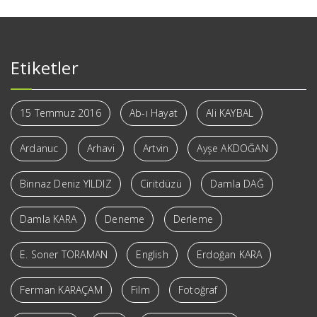
Etiketler
15 Temmuz 2016
Ab-ı Hayat
Ali KAYBAL
Ardanuc
Arhavi
Artvin
Ayşe AKDOĞAN
Binnaz Deniz YILDIZ
Ciritdüzü
Damla DAĞ
Damla KARA
Deneme
Derleme
E. Soner TORAMAN
English
Erdoğan KARA
Ferman KARAÇAM
Film
Fotoğraf