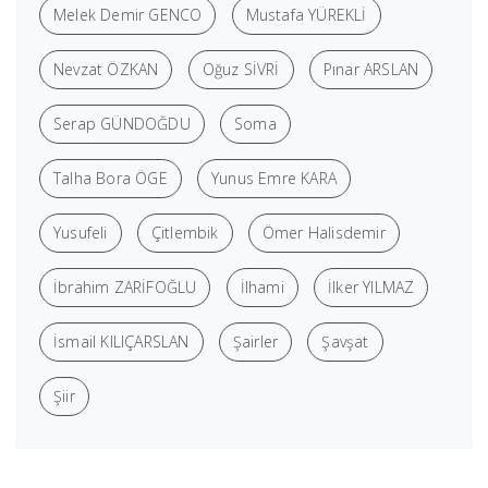
Melek Demir GENCO
Mustafa YÜREKLİ
Nevzat ÖZKAN
Oğuz SİVRİ
Pınar ARSLAN
Serap GÜNDOĞDU
Soma
Talha Bora ÖGE
Yunus Emre KARA
Yusufeli
Çitlembik
Ömer Halisdemir
İbrahim ZARİFOĞLU
İlhami
İlker YILMAZ
İsmail KILIÇARSLAN
Şairler
Şavşat
Şiir