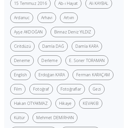
15 Temmuz 2016
Ab-ı Hayat
Ali KAYBAL
Ardanuc
Arhavi
Artvin
Ayşe AKDOĞAN
Binnaz Deniz YILDIZ
Ciritdüzü
Damla DAĞ
Damla KARA
Deneme
Derleme
E. Soner TORAMAN
English
Erdoğan KARA
Ferman KARAÇAM
Film
Fotoğraf
Fotoğraflar
Gezi
Hakan OTYAKMAZ
Hikaye
KEVAKİB
Kültür
Mehmet DEMİRHAN