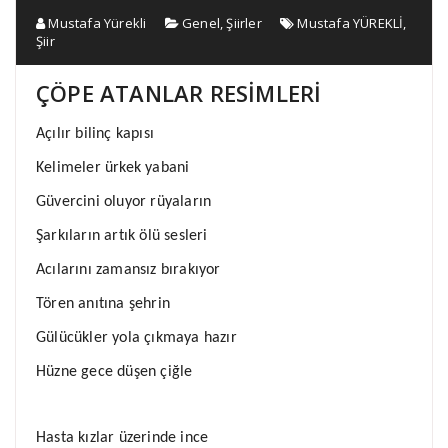
Mustafa Yürekli
Genel
,
Şiirler
Mustafa YÜREKLİ
,
Şiir
ÇÖPE ATANLAR RESİMLERİ
Açılır bilinç kapısı
Kelimeler ürkek yabani
Güvercini oluyor rüyaların
Şarkıların artık ölü sesleri
Acılarını zamansız bırakıyor
Tören anıtına şehrin
Gülücükler yola çıkmaya hazır
Hüzne gece düşen çiğle
Hasta kızlar üzerinde ince