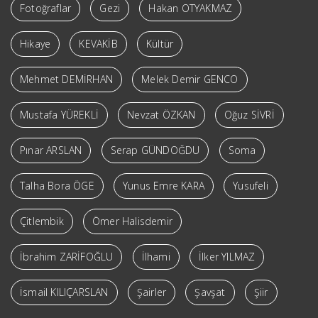
Fotoğraflar
Gezi
Hakan OTYAKMAZ
Hikaye
KEVAKİB
Kültür
Mehmet DEMİRHAN
Melek Demir GENCO
Mustafa YÜREKLİ
Nevzat ÖZKAN
Oğuz SİVRİ
Pınar ARSLAN
Serap GÜNDOĞDU
Soma
Talha Bora ÖGE
Yunus Emre KARA
Yusufeli
Çitlembik
Ömer Halisdemir
İbrahim ZARİFOĞLU
İlhami
İlker YILMAZ
İsmail KILIÇARSLAN
Şairler
Şavşat
Şiir