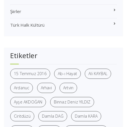
Şiirler
Türk Halk Kültürü
Etiketler
15 Temmuz 2016
Ab-ı Hayat
Ali KAYBAL
Ardanuc
Arhavi
Artvin
Ayşe AKDOĞAN
Binnaz Deniz YILDIZ
Ciritdüzü
Damla DAĞ
Damla KARA