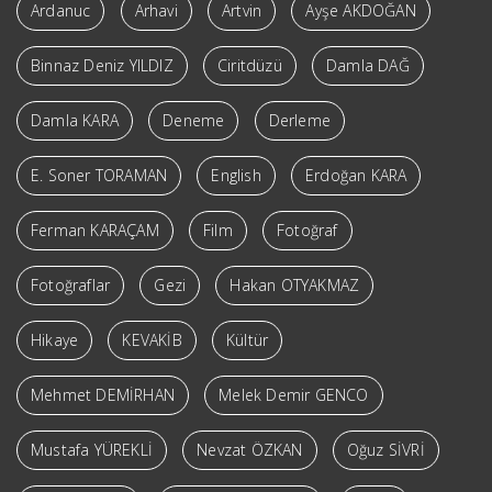
Ardanuc
Arhavi
Artvin
Ayşe AKDOĞAN
Binnaz Deniz YILDIZ
Ciritdüzü
Damla DAĞ
Damla KARA
Deneme
Derleme
E. Soner TORAMAN
English
Erdoğan KARA
Ferman KARAÇAM
Film
Fotoğraf
Fotoğraflar
Gezi
Hakan OTYAKMAZ
Hikaye
KEVAKİB
Kültür
Mehmet DEMİRHAN
Melek Demir GENCO
Mustafa YÜREKLİ
Nevzat ÖZKAN
Oğuz SİVRİ