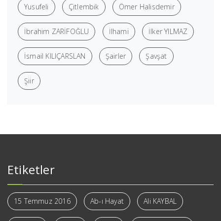
Yusufeli
Çitlembik
Ömer Halisdemir
İbrahim ZARİFOĞLU
İlhami
İlker YILMAZ
İsmail KILIÇARSLAN
Şairler
Şavşat
Şiir
Etiketler
15 Temmuz 2016
Ab-ı Hayat
Ali KAYBAL