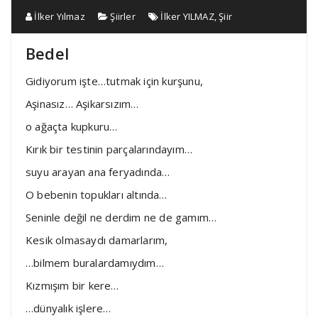
İlker Yılmaz
Şiirler
İlker YILMAZ
,
Şiir
Bedel
Gidiyorum işte…tutmak için kurşunu,
Aşinasız… Aşikarsızım…
o ağaçta kupkuru…
Kırık bir testinin parçalarındayım…
suyu arayan ana feryadında…
O bebenin topukları altında…
Seninle değil ne derdim ne de gamım…
Kesik olmasaydı damarlarım,
…bilmem buralardamıydım…
Kızmışım bir kere…
…dünyalık işlere…