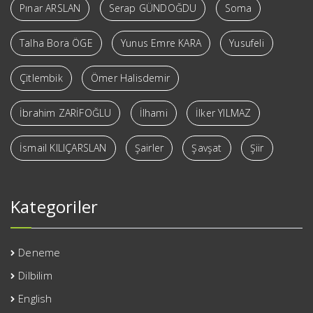
Pınar ARSLAN
Serap GÜNDOĞDU
Soma
Talha Bora ÖGE
Yunus Emre KARA
Yusufeli
Çitlembik
Ömer Halisdemir
İbrahim ZARİFOĞLU
İlhami
İlker YILMAZ
İsmail KILIÇARSLAN
Şairler
Şavşat
Şiir
Kategoriler
Deneme
Dilbilim
English