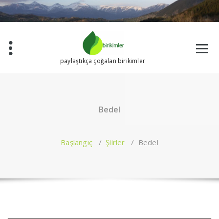
İçeriğe
geç
paylaştıkça çoğalan birikimler
Bedel
Başlangıç
/
Şiirler
/
Bedel