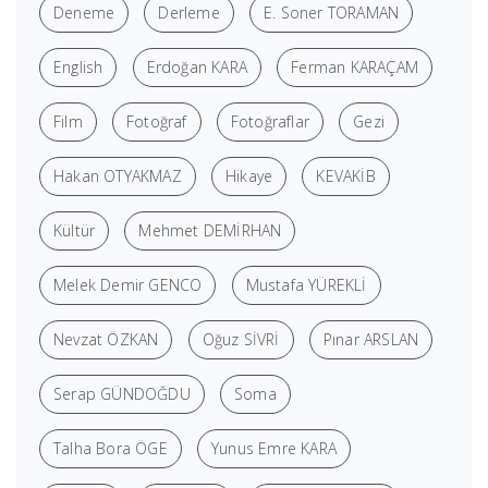
Deneme
Derleme
E. Soner TORAMAN
English
Erdoğan KARA
Ferman KARAÇAM
Film
Fotoğraf
Fotoğraflar
Gezi
Hakan OTYAKMAZ
Hikaye
KEVAKİB
Kültür
Mehmet DEMİRHAN
Melek Demir GENCO
Mustafa YÜREKLİ
Nevzat ÖZKAN
Oğuz SİVRİ
Pınar ARSLAN
Serap GÜNDOĞDU
Soma
Talha Bora ÖGE
Yunus Emre KARA