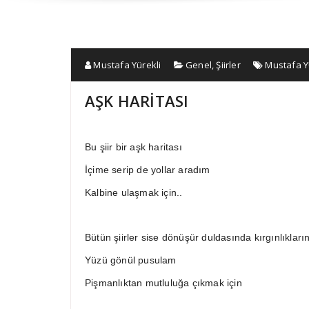
Mustafa Yürekli
Genel
,
Şiirler
Mustafa 
AŞK HARİTASI
Bu şiir bir aşk haritası
İçime serip de yollar aradım
Kalbine ulaşmak için..
Bütün şiirler sise dönüşür duldasında kırgınlıkları
Yüzü gönül pusulam
Pişmanlıktan mutluluğa çıkmak için