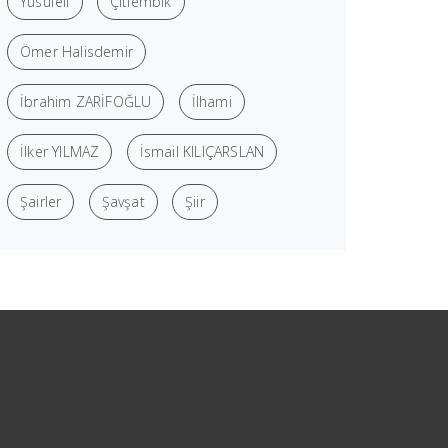
Yusufeli
Çitlembik
Ömer Halisdemir
İbrahim ZARİFOĞLU
İlhami
İlker YILMAZ
İsmail KILIÇARSLAN
Şairler
Şavşat
Şiir