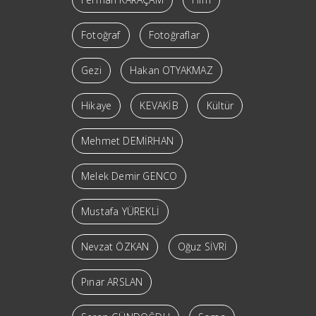
Fotoğraf
Fotoğraflar
Gezi
Hakan OTYAKMAZ
Hikaye
KEVAKİB
Kültür
Mehmet DEMİRHAN
Melek Demir GENCO
Mustafa YÜREKLİ
Nevzat ÖZKAN
Oğuz SİVRİ
Pınar ARSLAN