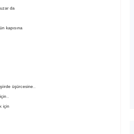
 uzar da
mün kapısına
şiirde üşürcesine..
çin..
k için