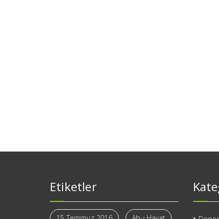
Etiketler
Kate
15 Temmuz 2016
Ab-ı Hayat
Dene