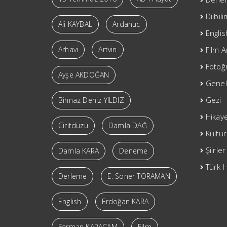
Dilbil
Ali KAYBAL
Ardanuc
Englis
Arhavi
Artvin
Film A
Fotoğr
Ayşe AKDOĞAN
Genel
Gezi
Binnaz Deniz YILDIZ
Hikay
Ciritdüzü
Damla DAĞ
Kültür
Şiirler
Damla KARA
Deneme
Türk H
Derleme
E. Soner TORAMAN
English
Erdoğan KARA
Ferman KARAÇAM
Film