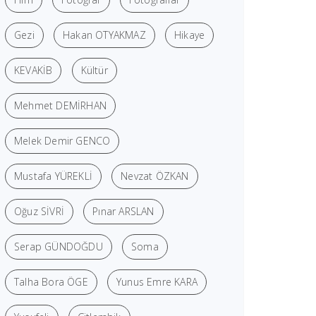
Gezi
Hakan OTYAKMAZ
Hikaye
KEVAKİB
Kültür
Mehmet DEMİRHAN
Melek Demir GENCO
Mustafa YÜREKLİ
Nevzat ÖZKAN
Oğuz SİVRİ
Pınar ARSLAN
Serap GÜNDOĞDU
Soma
Talha Bora ÖGE
Yunus Emre KARA