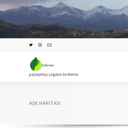
İçeriğe
geç
paylaştıkça çoğalan birikimler
AŞK HARİTASI