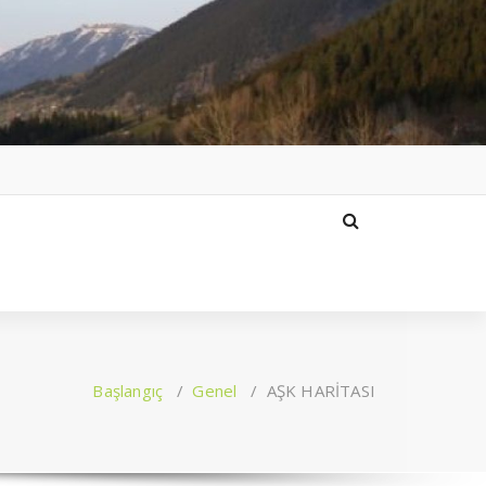
Başlangıç
/
Genel
/
AŞK HARİTASI