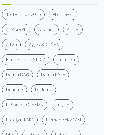
15 Temmuz 2016
Ab-ı Hayat
Ali KAYBAL
Ardanuc
Arhavi
Artvin
Ayşe AKDOĞAN
Binnaz Deniz YILDIZ
Ciritdüzü
Damla DAĞ
Damla KARA
Deneme
Derleme
E. Soner TORAMAN
English
Erdoğan KARA
Ferman KARAÇAM
Film
Fotoğraf
Fotoğraflar