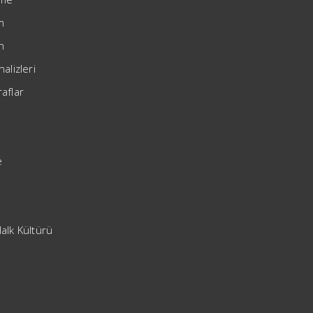
im
h
nalizleri
aflar
e
alk Kültürü