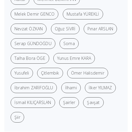
Melek Demir GENCO
Mustafa YÜREKLİ
Nevzat ÖZKAN
Oğuz SİVRİ
Pınar ARSLAN
Serap GÜNDOĞDU
Soma
Talha Bora ÖGE
Yunus Emre KARA
Yusufeli
Çitlembik
Ömer Halisdemir
İbrahim ZARİFOĞLU
İlhami
İlker YILMAZ
İsmail KILIÇARSLAN
Şairler
Şavşat
Şiir