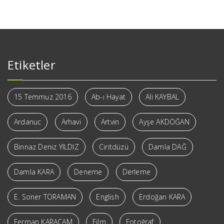
Etiketler
15 Temmuz 2016
Ab-ı Hayat
Ali KAYBAL
Ardanuc
Arhavi
Artvin
Ayşe AKDOĞAN
Binnaz Deniz YILDIZ
Ciritdüzü
Damla DAĞ
Damla KARA
Deneme
Derleme
E. Soner TORAMAN
English
Erdoğan KARA
Ferman KARAÇAM
Film
Fotoğraf