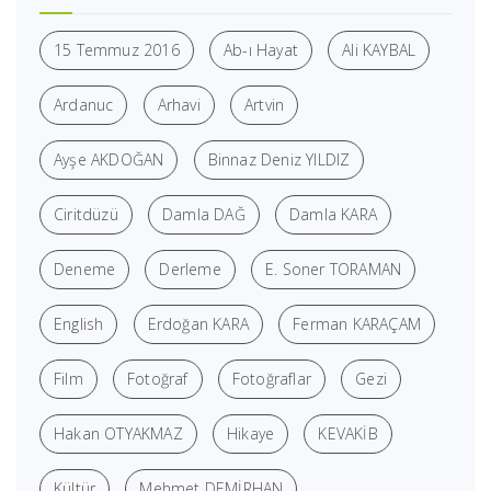
15 Temmuz 2016
Ab-ı Hayat
Ali KAYBAL
Ardanuc
Arhavi
Artvin
Ayşe AKDOĞAN
Binnaz Deniz YILDIZ
Ciritdüzü
Damla DAĞ
Damla KARA
Deneme
Derleme
E. Soner TORAMAN
English
Erdoğan KARA
Ferman KARAÇAM
Film
Fotoğraf
Fotoğraflar
Gezi
Hakan OTYAKMAZ
Hikaye
KEVAKİB
Kültür
Mehmet DEMİRHAN