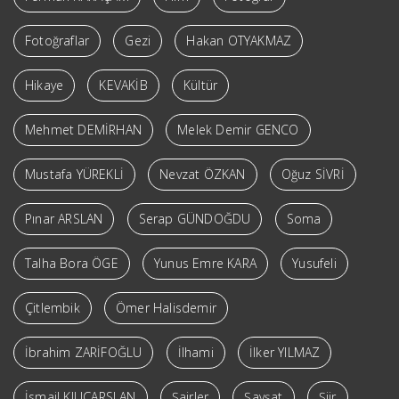
Fotoğraflar
Gezi
Hakan OTYAKMAZ
Hikaye
KEVAKİB
Kültür
Mehmet DEMİRHAN
Melek Demir GENCO
Mustafa YÜREKLİ
Nevzat ÖZKAN
Oğuz SİVRİ
Pınar ARSLAN
Serap GÜNDOĞDU
Soma
Talha Bora ÖGE
Yunus Emre KARA
Yusufeli
Çitlembik
Ömer Halisdemir
İbrahim ZARİFOĞLU
İlhami
İlker YILMAZ
İsmail KILIÇARSLAN
Şairler
Şavşat
Şiir