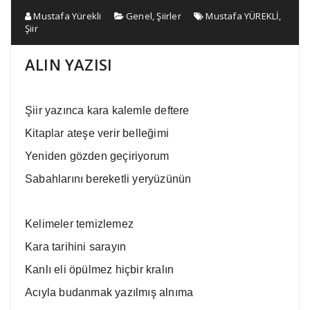
Mustafa Yürekli
Genel
,
Şiirler
Mustafa YÜREKLİ
,
Şiir
ALIN YAZISI
Şiir yazınca kara kalemle deftere
Kitaplar ateşe verir belleğimi
Yeniden gözden geçiriyorum
Sabahlarını bereketli yeryüzünün
Kelimeler temizlemez
Kara tarihini sarayın
Kanlı eli öpülmez hiçbir kralın
Acıyla budanmak yazılmış alnıma